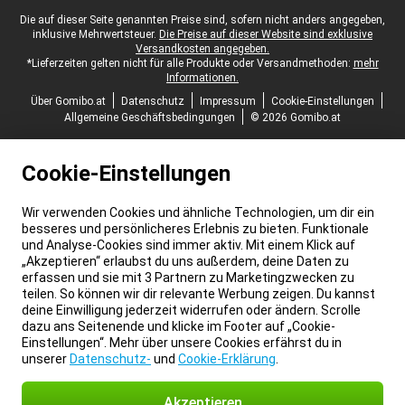
Juristische Fußzeile
Die auf dieser Seite genannten Preise sind, sofern nicht anders angegeben,
inklusive Mehrwertsteuer.
Die Preise auf dieser Website sind exklusive
Versandkosten angegeben.
*Lieferzeiten gelten nicht für alle Produkte oder Versandmethoden:
mehr
Informationen.
Über Gomibo.at
Datenschutz
Impressum
Cookie-Einstellungen
Allgemeine Geschäftsbedingungen
© 2026 Gomibo.at
Cookie-Einstellungen
Wir verwenden Cookies und ähnliche Technologien, um dir ein
besseres und persönlicheres Erlebnis zu bieten. Funktionale
und Analyse-Cookies sind immer aktiv. Mit einem Klick auf
„Akzeptieren“ erlaubst du uns außerdem, deine Daten zu
erfassen und sie mit 3 Partnern zu Marketingzwecken zu
teilen. So können wir dir relevante Werbung zeigen. Du kannst
deine Einwilligung jederzeit widerrufen oder ändern. Scrolle
dazu ans Seitenende und klicke im Footer auf „Cookie-
Einstellungen“. Mehr über unsere Cookies erfährst du in
unserer
Datenschutz-
und
Cookie-Erklärung
.
Akzeptieren