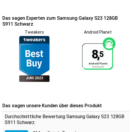
für Hobbyfotografen und alle, die ihre schönsten Momente in
bester Qualität festhalten möchten.
Das sagen Experten zum Samsung Galaxy S23 128GB
Verbesserter Nachtmodus
S911 Schwarz
Mit der Kombination aus Kameras und KI-Software kannst Du zu
Tweakers
Android Planet
jeder Tageszeit scharfe Fotos machen – auch bei Nacht. Dank
Nightography und dem
AI Image Enhancer
werden Nachtaufnahmen
klarer, kontrastreicher und farbintensiver. Egal ob Fotos oder
Videos: Das Ergebnis wird immer beeindruckend.
8,
5
Spitzenleistung durch schnellen Chip
Im Inneren des Galaxy S23 steckt der leistungsstarke Qualcomm
Snapdragon 8 Gen 2. Egal, ob Du Serien streamst oder
JUNI 2023
anspruchsvolle Spiele spielst – das S23 bewältigt alles mühelos.
Helles und schnelles Display
Der 6,1-Zoll-AMOLED-Bildschirm mit einer Bildwiederholrate von
120 Hz bietet lebendige Farben und flüssige Bewegungen. Dank Eye
Das sagen unsere Kunden über dieses Produkt
Comfort Shield werden Deine Augen beim Scrollen geschont, auch
bei Dunkelheit. Wenn Du ein größeres Display bevorzugst, könnte
Durchschnittliche Bewertung Samsung Galaxy S23 128GB
das Galaxy S23+ oder das Galaxy S23 Ultra die richtige Wahl für
S911 Schwarz:
Dich sein.