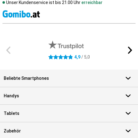
Unser Kundenservice ist bis 21.00 Uhr
erreichbar
S
Externe Shopbewertungen
4,9
/ 5,0
4.9 Sterne
Beliebte Smartphones
Handys
Tablets
Zubehör