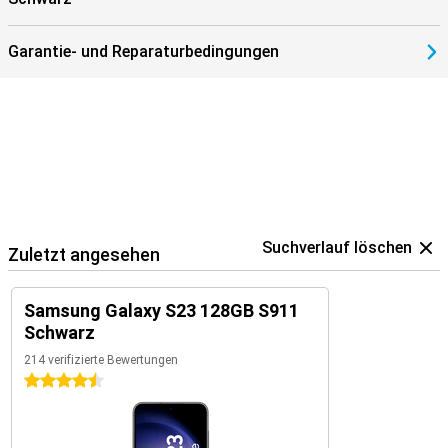
Perfekte Konnektivität
Mit 5G-Unterstützung surfst Du überall mit Highspeed-Internet.
Garantie- und Reparaturbedingungen
Dank Dual-SIM-Funktion kannst Du zwei SIM-Karten nutzen – ideal,
um Arbeit und Privatleben zu trennen. Das Samsung Galaxy S23
bietet alles, was Du Dir von einem modernen Smartphone
wünschst. Es ist leistungsstark, vielseitig und genau auf Dich
zugeschnitten.
Suchverlauf löschen
Zuletzt angesehen
Samsung Galaxy S23 128GB S911
Schwarz
214 verifizierte Bewertungen
4.5 Sterne