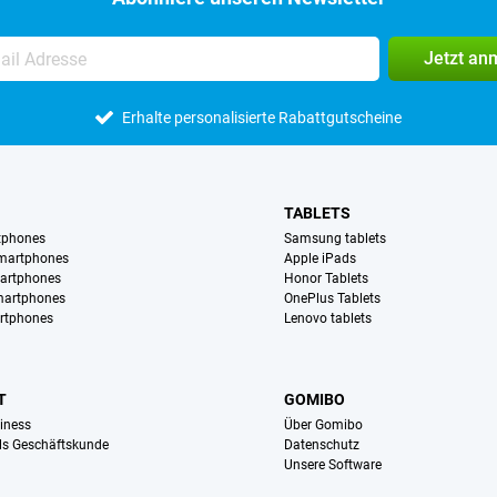
Jetzt an
Erhalte personalisierte Rabattgutscheine
TABLETS
tphones
Samsung tablets
martphones
Apple iPads
artphones
Honor Tablets
martphones
OnePlus Tablets
rtphones
Lenovo tablets
T
GOMIBO
iness
Über Gomibo
ls Geschäftskunde
Datenschutz
Unsere Software