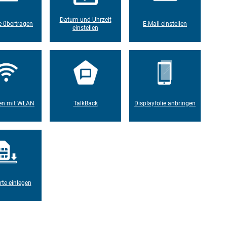
Datum und Uhrzeit
 übertragen
E-Mail einstellen
einstellen
en mit WLAN
TalkBack
Displayfolie anbringen
rte einlegen