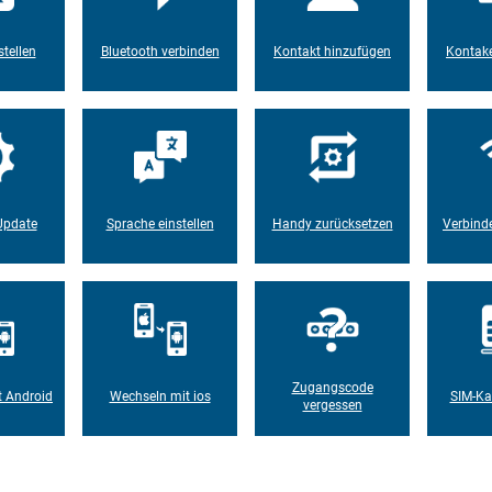
tellen
Bluetooth verbinden
Kontakt hinzufügen
Kontake
Update
Sprache einstellen
Handy zurücksetzen
Verbind
Zugangscode
t Android
Wechseln mit ios
SIM-Ka
vergessen