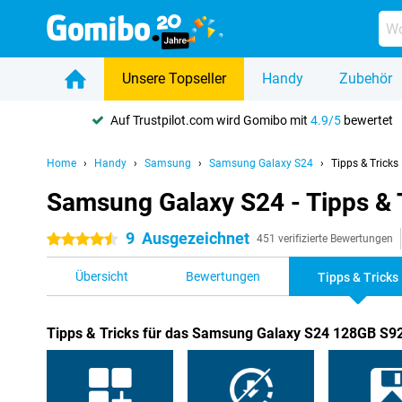
Unsere Topseller
Handy
Zubehör
Auf Trustpilot.com wird Gomibo mit
4.9/5
bewertet
Home
Handy
Samsung
Samsung Galaxy S24
Tipps & Tricks
Samsung Galaxy S24 - Tipps & 
9
Ausgezeichnet
4.5 Sterne
451 verifizierte Bewertungen
Übersicht
Bewertungen
Tipps & Tricks
Tipps & Tricks für das Samsung Galaxy S24 128GB S9