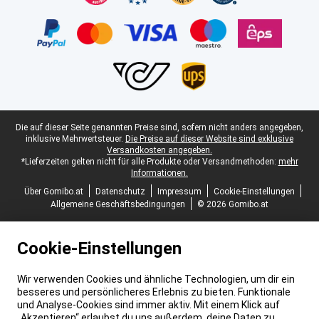
Juristische Fußzeile
Die auf dieser Seite genannten Preise sind, sofern nicht anders angegeben,
inklusive Mehrwertsteuer.
Die Preise auf dieser Website sind exklusive
Versandkosten angegeben.
*Lieferzeiten gelten nicht für alle Produkte oder Versandmethoden:
mehr
Informationen.
Über Gomibo.at
Datenschutz
Impressum
Cookie-Einstellungen
Allgemeine Geschäftsbedingungen
© 2026 Gomibo.at
Cookie-Einstellungen
Wir verwenden Cookies und ähnliche Technologien, um dir ein
besseres und persönlicheres Erlebnis zu bieten. Funktionale
und Analyse-Cookies sind immer aktiv. Mit einem Klick auf
„Akzeptieren“ erlaubst du uns außerdem, deine Daten zu