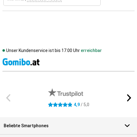
Unser Kundenservice ist bis 17.00 Uhr
erreichbar
S
Externe Shopbewertungen
4,9
/ 5,0
4.9 Sterne
Beliebte Smartphones