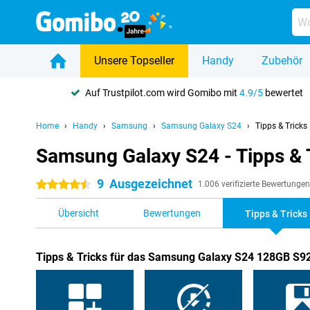
Unsere Topseller
Handy
Zubehör
Auf Trustpilot.com wird Gomibo mit
4.9/5
bewertet
Home
Handy
Samsung
Samsung Galaxy S24
Tipps & Tricks
Samsung Galaxy S24 - Tipps & 
9
Ausgezeichnet
4.5 Sterne
1.006 verifizierte Bewertungen
Übersicht
Bewertungen
Tipps & Tricks
Tipps & Tricks für das Samsung Galaxy S24 128GB S9