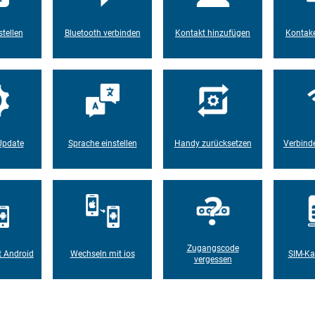
tellen
Bluetooth verbinden
Kontakt hinzufügen
Kontake
Update
Sprache einstellen
Handy zurücksetzen
Verbind
Zugangscode
t Android
Wechseln mit ios
SIM-Ka
vergessen