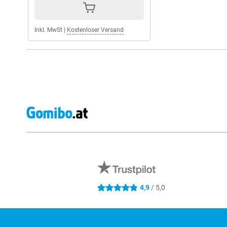
Inkl. MwSt
|
Kostenloser Versand
Externe Shopbewertungen
4,9
/ 5,0
4.9 Sterne