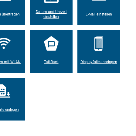
Datum und Uhrzeit
 übertragen
E-Mail einstellen
einstellen
en mit WLAN
TalkBack
Displayfolie anbringen
rte einlegen