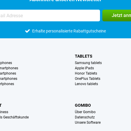
Jetzt an
Erhalte personalisierte Rabattgutscheine
TABLETS
tphones
Samsung tablets
martphones
Apple iPads
artphones
Honor Tablets
martphones
OnePlus Tablets
rtphones
Lenovo tablets
T
GOMIBO
iness
Über Gomibo
ls Geschäftskunde
Datenschutz
Unsere Software