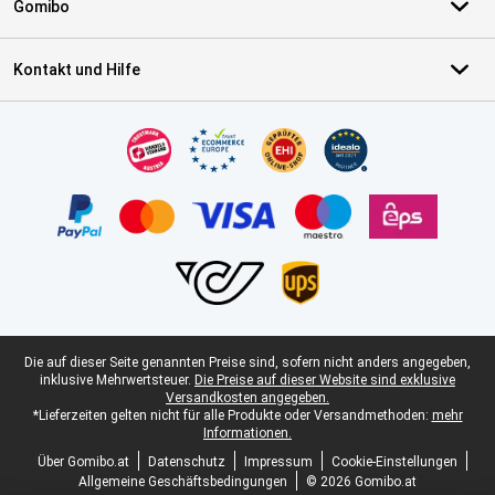
Gomibo
Kontakt und Hilfe
Zertifikate, Zahlungsmittel, Lieferdienstpartner
Juristische Fußzeile
Die auf dieser Seite genannten Preise sind, sofern nicht anders angegeben,
inklusive Mehrwertsteuer.
Die Preise auf dieser Website sind exklusive
Versandkosten angegeben.
*Lieferzeiten gelten nicht für alle Produkte oder Versandmethoden:
mehr
Informationen.
Über Gomibo.at
Datenschutz
Impressum
Cookie-Einstellungen
Allgemeine Geschäftsbedingungen
© 2026 Gomibo.at