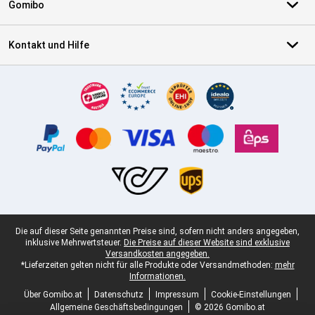
Gomibo
Kontakt und Hilfe
Zertifikate, Zahlungsmittel, Lieferdienstpartner
Juristische Fußzeile
Die auf dieser Seite genannten Preise sind, sofern nicht anders angegeben,
inklusive Mehrwertsteuer.
Die Preise auf dieser Website sind exklusive
Versandkosten angegeben.
*Lieferzeiten gelten nicht für alle Produkte oder Versandmethoden:
mehr
Informationen.
Über Gomibo.at
Datenschutz
Impressum
Cookie-Einstellungen
Allgemeine Geschäftsbedingungen
© 2026 Gomibo.at