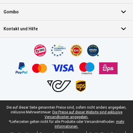
Gomibo
Kontakt und Hilfe
Zertifikate, Zahlungsmittel, Lieferdienstpartner
Juristische Fußzeile
Die auf dieser Seite genannten Preise sind, sofern nicht anders angegeben,
inklusive Mehrwertsteuer.
Die Preise auf dieser Website sind exklusive
Versandkosten angegeben.
*Lieferzeiten gelten nicht für alle Produkte oder Versandmethoden:
mehr
Informationen.