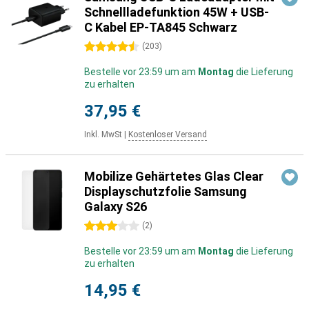
Schnellladefunktion 45W + USB-
C Kabel EP-TA845 Schwarz
4.5 Sterne
(
203
)
Bestelle vor 23:59 um am
Montag
die Lieferung
zu erhalten
37,95 €
Inkl. MwSt
|
Kostenloser Versand
Mobilize Gehärtetes Glas Clear
Displayschutzfolie Samsung
Galaxy S26
3 Sterne
(
2
)
Bestelle vor 23:59 um am
Montag
die Lieferung
zu erhalten
14,95 €