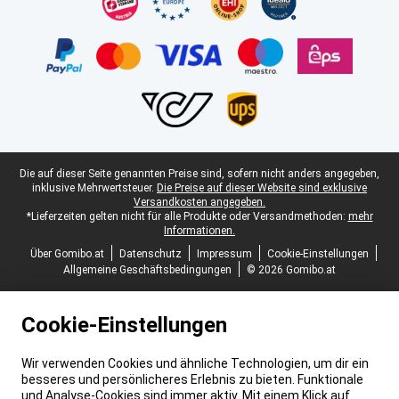
Juristische Fußzeile
Die auf dieser Seite genannten Preise sind, sofern nicht anders angegeben,
inklusive Mehrwertsteuer.
Die Preise auf dieser Website sind exklusive
Versandkosten angegeben.
*Lieferzeiten gelten nicht für alle Produkte oder Versandmethoden:
mehr
Informationen.
Über Gomibo.at
Datenschutz
Impressum
Cookie-Einstellungen
Allgemeine Geschäftsbedingungen
© 2026 Gomibo.at
Cookie-Einstellungen
Wir verwenden Cookies und ähnliche Technologien, um dir ein
besseres und persönlicheres Erlebnis zu bieten. Funktionale
und Analyse-Cookies sind immer aktiv. Mit einem Klick auf