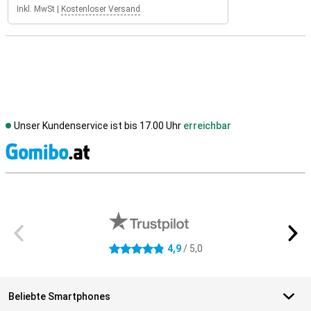
Inkl. MwSt
|
Kostenloser Versand
Unser Kundenservice ist bis 17.00 Uhr
erreichbar
S
Externe Shopbewertungen
4,9
/ 5,0
4.9 Sterne
Beliebte Smartphones