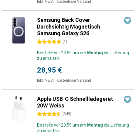
Inkl. MwSt
|
Kostenloser Versand
Samsung Back Cover
Durchsichtig Magnetisch
Samsung Galaxy S26
5 Sterne
(
1
)
Bestelle vor 23:59 um am
Montag
die Lieferung
zu erhalten
28,95 €
Inkl. MwSt
|
Kostenloser Versand
Apple USB-C Schnellladegerät
20W Weiss
4.5 Sterne
(
349
)
Bestelle vor 23:59 um am
Montag
die Lieferung
zu erhalten