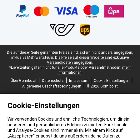
Juristische Fußzeile
Die auf dieser Seite genannten Preise sind, sofern nicht anders angegeben,
inklusive Mehrwertsteuer.
Die Preise auf dieser Website sind exklusive
Versandkosten angegeben.
*Lieferzeiten gelten nicht für alle Produkte oder Versandmethoden:
mehr
Informationen.
Über Gomibo.at
Datenschutz
Impressum
Cookie-Einstellungen
Allgemeine Geschäftsbedingungen
© 2026 Gomibo.at
Cookie-Einstellungen
Wir verwenden Cookies und ähnliche Technologien, um dir ein
besseres und persönlicheres Erlebnis zu bieten. Funktionale
und Analyse-Cookies sind immer aktiv. Mit einem Klick auf
„Akzeptieren“ erlaubst du uns außerdem, deine Daten zu