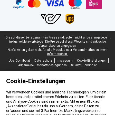
Juristische Fußzeile
Die auf dieser Seite genannten Preise sind, sofern nicht anders angegeben,
inklusive Mehrwertsteuer.
Die Preise auf dieser Website sind exklusive
Versandkosten angegeben.
*Lieferzeiten gelten nicht für alle Produkte oder Versandmethoden:
mehr
Informationen.
Über Gomibo.at
Datenschutz
Impressum
Cookie-Einstellungen
Allgemeine Geschäftsbedingungen
© 2026 Gomibo.at
Cookie-Einstellungen
Wir verwenden Cookies und ähnliche Technologien, um dir ein
besseres und persönlicheres Erlebnis zu bieten. Funktionale
und Analyse-Cookies sind immer aktiv. Mit einem Klick auf
„Akzeptieren“ erlaubst du uns außerdem, deine Daten zu
erfassen und sie mit 3 Partnern zu Marketingzwecken zu