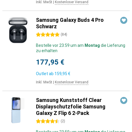
Inkl. MwSt
|
Kostenloser Versand
Samsung Galaxy Buds 4 Pro
Schwarz
5 Sterne
(
84
)
Bestelle vor 23:59 um am
Montag
die Lieferung
zu erhalten
177,95 €
Outlet ab
159,95 €
Inkl. MwSt
|
Kostenloser Versand
Samsung Kunststoff Clear
Displayschutzfolie Samsung
Galaxy Z Flip 6 2-Pack
4.5 Sterne
(
2
)