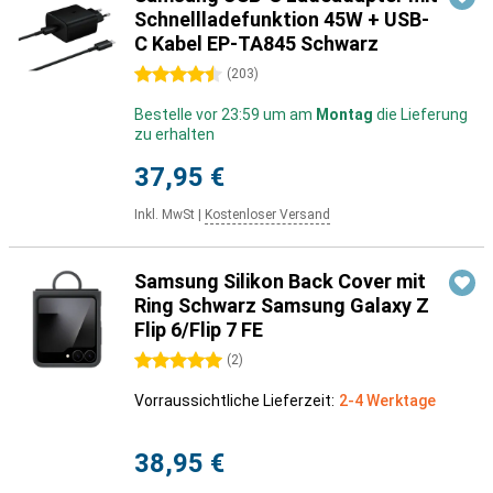
Schnellladefunktion 45W + USB-
C Kabel EP-TA845 Schwarz
4.5 Sterne
(
203
)
Bestelle vor 23:59 um am
Montag
die Lieferung
zu erhalten
37,95 €
Inkl. MwSt
|
Kostenloser Versand
Samsung Silikon Back Cover mit
Ring Schwarz Samsung Galaxy Z
Flip 6/Flip 7 FE
5 Sterne
(
2
)
Vorraussichtliche Lieferzeit:
2-4 Werktage
38,95 €