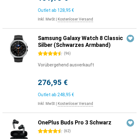
Outlet ab
128,95 €
Inkl. MwSt
|
Kostenloser Versand
Samsung Galaxy Watch 8 Classic
Silber (Schwarzes Armband)
4.5 Sterne
(
96
)
Vorübergehend ausverkauft
276,95 €
Outlet ab
248,95 €
Inkl. MwSt
|
Kostenloser Versand
OnePlus Buds Pro 3 Schwarz
4.5 Sterne
(
62
)