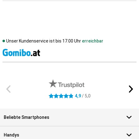
Unser Kundenservice ist bis 17.00 Uhr
erreichbar
S
Externe Shopbewertungen
4,9
/ 5,0
4.9 Sterne
Beliebte Smartphones
Handys