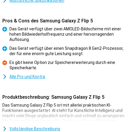
Ausführliche Spezifikationen
Pros & Cons des Samsung Galaxy Z Flip 5
Das Gerät verfügt über zwei AMOLED-Bildschirme mit einer
hohen Bildwiederholfrequenz und einer hervorragenden
Pro
Auflösung.
Das Gerät verfügt über einen Snapdragon 8 Gen2-Prozessor,
der für eine enorm gute Leistung sorgt.
Pro
Es gibt keine Option zur Speichererweiterung durch eine
Speicherkarte.
Kontra
Alle Pro und Kontra
Produktbeschreibung: Samsung Galaxy Z Flip 5
Das Samsung Galaxy Z Flip 5 ist mit allerlei praktischen KI-
Funktionen ausgestattet. AI steht für Künstliche Intelligenz und
macht viele Dinge unglaublich einfach und schnell zu arrangieren.
Mit Circle to Search können Sie Objekte auf Ihrem Bildschirm
einkreisen und direkt im Internet danach suchen. Außerdem
Vollständige Beschreibung
übersetzt der Chat-Assistent automatisch Ihre Nachrichten und