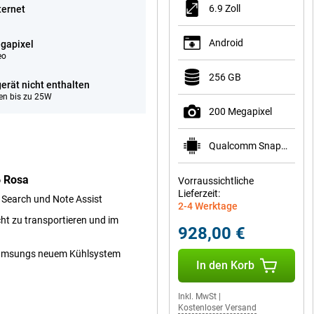
6.9 Zoll
ternet
Android
gapixel
eo
256 GB
erät nicht enthalten
en bis zu 25W
200 Megapixel
Qualcomm Snapdragon 8 Elite Gen 5 for Galaxy
6 Rosa
Vorraussichtliche
Lieferzeit:
o Search und Note Assist
2-4 Werktage
ht zu transportieren und im
928,00 €
 Samsungs neuem Kühlsystem
In den Korb
Inkl. MwSt
|
Kostenloser Versand