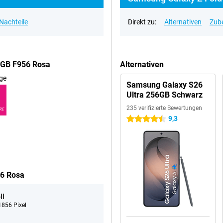
 Nachteile
Direkt zu:
Alternativen
Zub
6GB F956 Rosa
Alternativen
ge
Samsung Galaxy S26
Ultra 256GB Schwarz
235 verifizierte Bewertungen
RE
9,3
4.5 Sterne
56 Rosa
ll
856 Pixel