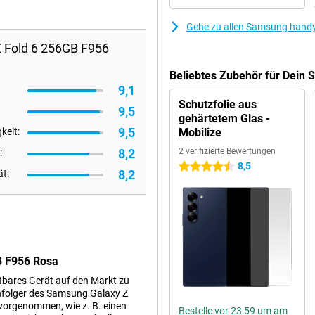
Gehe zu allen Samsung hand
 Fold 6 256GB F956
Beliebtes Zubehör für Dein
9,1
Schutzfolie aus
9,5
gehärtetem Glas -
9,5
keit:
Mobilize
8,2
2 verifizierte Bewertungen
:
8,5
4.5 Sterne
8,2
ät:
B F956 Rosa
tbares Gerät auf den Markt zu
chfolger des Samsung Galaxy Z
vorgenommen, wie z. B. einen
Bestelle vor 23:59 um am