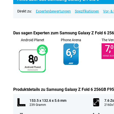
Direkt zu:
Expertenbewertungen
Spezifikationen
Vor- &
Das sagen Experten zum Samsung Galaxy Z Fold 6 25
Android Planet
Phone Arena
The Ver
7,
0
6,
9
8,
VERGE SCO
0
Produktdetails zu Samsung Galaxy Z Fold 6 256GB F9
153.5 x 132.6 x 5.6 mm
7.6 Zo
239 Gramm
2160x1