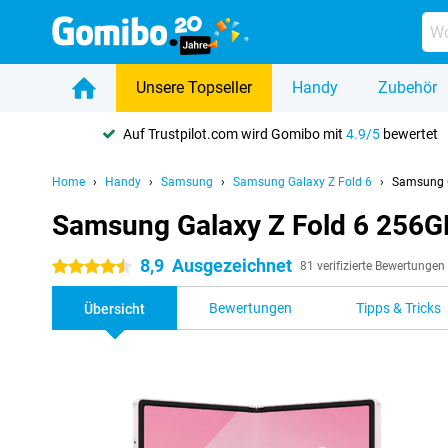
Unsere Topseller
Handy
Zubehör
Auf Trustpilot.com wird Gomibo mit
4.9/5
bewertet
Home
Handy
Samsung
Samsung Galaxy Z Fold 6
Samsung G
Samsung Galaxy Z Fold 6 256G
8,9
Ausgezeichnet
4.5 Sterne
81 verifizierte Bewertungen
Bewertungen
Tipps & Tricks
Übersicht