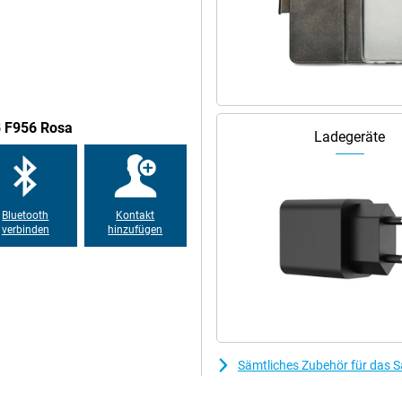
uch Sicherheitsupdates. Damit ist
hren sicher nutzen können. Alles
eihe von Funktionen eingebaut,
rte Ray Tracing stellt
B F956 Rosa
dar. So können Sie wirklich in Ihr
Ladegeräte
atz sorgt dafür, dass Ihr Handy
sich keine Sorgen über Schluckauf
eses Handy mit einer größeren
afür, dass Ihr Gerät immer bei
Bluetooth
Kontakt
wendungen wie 3D-Spiele
verbinden
hinzufügen
drei Kameras. Das Hauptobjektiv
e Fotos und Videos aufnehmen.
nem breiteren Winkel aufnehmen,
t es noch ein 10-MP-Teleobjektiv,
men können. Mit der 10-MP-Selfie-
Sämtliches Zubehör für das 
Ihre aufgenommenen Fotos und
ehen Ihre Inhalte zum Beispiel