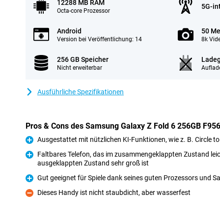
12288 MB RAM
5G-in
Octa-core Prozessor
Android
50 Me
Version bei Veröffentlichung: 14
8k Vid
256 GB Speicher
Ladeg
Nicht erweiterbar
Auflad
Ausführliche Spezifikationen
Pros & Cons des Samsung Galaxy Z Fold 6 256GB F95
Ausgestattet mit nützlichen KI-Funktionen, wie z. B. Circle t
Pro
Faltbares Telefon, das im zusammengeklappten Zustand leic
ausgeklappten Zustand sehr groß ist
Pro
Gut geeignet für Spiele dank seines guten Prozessors und
Pro
Dieses Handy ist nicht staubdicht, aber wasserfest
Kontra