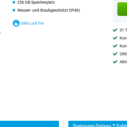
256 GB Speicherplatz
Wasser- und Staubgeschützt (IP48)
SIM-Lock frei
31 
Kund
Kund
2006
Akti
Samsung Galaxy Z Fold 