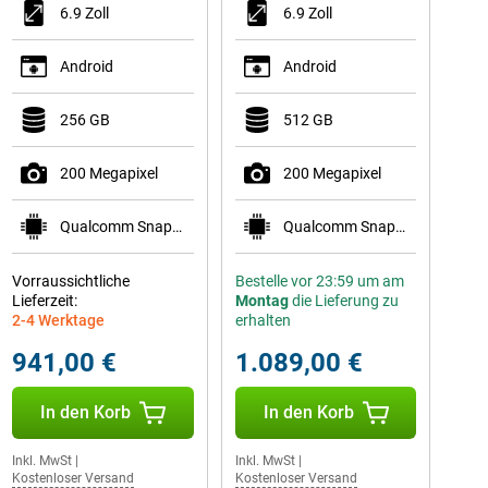
6.9 Zoll
6.9 Zoll
Android
Android
256 GB
512 GB
200 Megapixel
200 Megapixel
Qualcomm Snapdragon 8 Elite Gen 5 for Galaxy
Qualcomm Snapdragon 8 Elite Gen 5 for Galaxy
Vorraussichtliche
Bestelle vor 23:59 um am
Lieferzeit:
Montag
die Lieferung zu
2-4 Werktage
erhalten
941,00 €
1.089,00 €
In den Korb
In den Korb
Inkl. MwSt
|
Inkl. MwSt
|
Kostenloser Versand
Kostenloser Versand