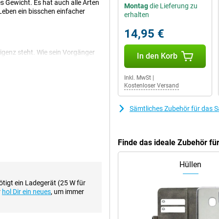
s Gewicht. Es hat auch alle Arten
Montag
die Lieferung zu
Leben ein bisschen einfacher
erhalten
14,95 €
ligenz steht. Wie sein Vorgänger
In den Korb
ircle to Search-Funktion. Mit
sen und dann direkt über Google
Inkl. MwSt
|
ach, mehrere Objekte zu
Kostenloser Versand
nen eingeführt. Denken Sie zum
sofort übersetzt, was Sie sagen,
 kann, was Sie sagen! Eine weitere
Sämtliches Zubehör für das 
Ihnen, Ihre Notizen zu organisieren
. Mit den anderen KI-Funktionen
achen, schnell und einfach
setzen und vieles mehr.
Finde das ideale Zubehör f
Hüllen
rbessert. Das Doppelscharnier
r gegen Druck ist. Außerdem ist
tigt ein Ladegerät (25 W für
 Zero-Gap-Close können Sie das
r
hol Dir ein neues
, um immer
s Aussehen. Das Äußere wird durch
ützt. So ist Ihr Smartphone gut
ng für dieses Handy nicht weniger