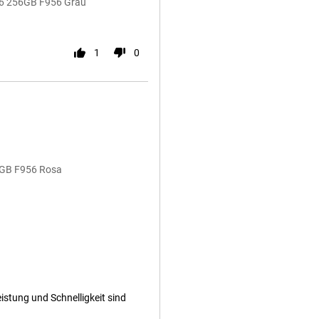
d 6 256GB F956 Grau
1
0
12GB F956 Rosa
stung und Schnelligkeit sind