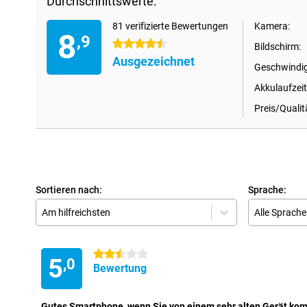
Durchschnittswerte:
81 verifizierte Bewertungen
Kamera:
8
,9
4.5 Sterne
Bildschirm:
Ausgezeichnet
Geschwindig
Akkulaufzeit
Preis/Qualit
Sortieren nach:
Sprache:
Am hilfreichsten
Alle Sprach
2.5 Sterne
5
,0
Bewertung
Gutes Smartphone, wenn Sie von einem sehr alten Gerät ko