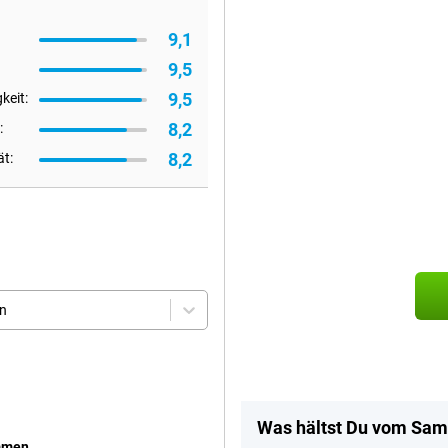
9,1
9,5
9,5
keit:
8,2
:
8,2
ät:
en
Was hältst Du vom Sam
mmen.