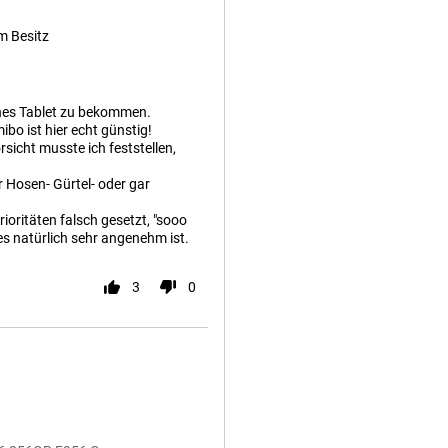
m Besitz
eines Tablet zu bekommen.
ibo ist hier echt günstig!
sicht musste ich feststellen,
er Hosen- Gürtel- oder gar
rioritäten falsch gesetzt, "sooo
 es natürlich sehr angenehm ist.
3
0