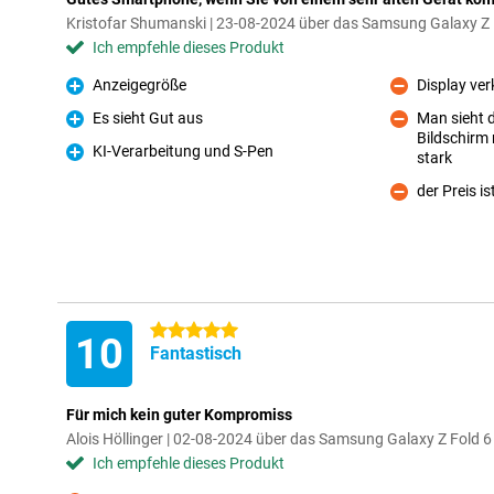
Kristofar Shumanski | 23-08-2024 über das Samsung Galaxy Z
Ich empfehle dieses Produkt
Anzeigegröße
Display verk
Pro
Kontra
Es sieht Gut aus
Man sieht d
Pro
Bildschirm 
Kontra
KI-Verarbeitung und S-Pen
stark
Pro
der Preis i
Kontra
5 Sterne
10
Fantastisch
Für mich kein guter Kompromiss
Alois Höllinger | 02-08-2024 über das Samsung Galaxy Z Fold
Ich empfehle dieses Produkt