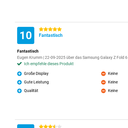
5 Sterne
10
Fantastisch
Fantastisch
Eugen Krumm | 22-09-2025 über das Samsung Galaxy Z Fold 
Ich empfehle dieses Produkt
Große Display
Keine
Pro
Kontra
Gute Leistung
Keine
Pro
Kontra
Qualität
Keine
Pro
Kontra
3.5 Sterne