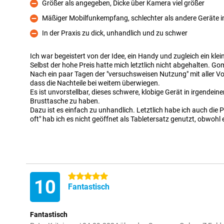
Größer als angegeben, Dicke über Kamera viel größer
Kontra
Mäßiger Mobilfunkempfang, schlechter als andere Geräte i
Kontra
In der Praxis zu dick, unhandlich und zu schwer
Kontra
Ich war begeistert von der Idee, ein Handy und zugleich ein kl
Selbst der hohe Preis hatte mich letztlich nicht abgehalten. Gom
Nach ein paar Tagen der "versuchsweisen Nutzung" mit aller Vor
dass die Nachteile bei weitem überwiegen.
Es ist unvorstellbar, dieses schwere, klobige Gerät in irgendein
Brusttasche zu haben.
Dazu ist es einfach zu unhandlich. Letztlich habe ich auch die P
oft" hab ich es nicht geöffnet als Tabletersatz genutzt, obwohl
5 Sterne
10
Fantastisch
Fantastisch