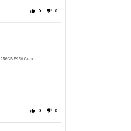
0
0
6 256GB F956 Grau
0
0