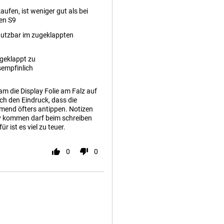
kaufen, ist weniger gut als bei
en S9
 nutzbar im zugeklappten
fgeklappt zu
empfinlich
am die Display Folie am Falz auf
ch den Eindruck, dass die
hmend öfters antippen. Notizen
ay kommen darf beim schreiben
r ist es viel zu teuer.
0
0