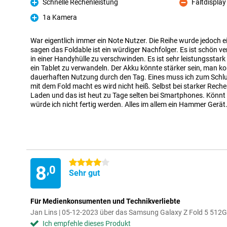
Schnelle Rechenleistung
Faltdispla
Pro
Kontra
1a Kamera
Pro
War eigentlich immer ein Note Nutzer. Die Reihe wurde jedoch ei
sagen das Foldable ist ein würdiger Nachfolger. Es ist schön v
in einer Handyhülle zu verschwinden. Es ist sehr leistungsstark
ein Tablet zu verwandeln. Der Akku könnte stärker sein, man k
dauerhaften Nutzung durch den Tag. Eines muss ich zum Schl
mit dem Fold macht es wird nicht heiß. Selbst bei starker Reche
Laden und das ist heut zu Tage selten bei Smartphones. Könnt n
würde ich nicht fertig werden. Alles im allem ein Hammer Gerät
4 Sterne
8
,0
Sehr gut
Für Medienkonsumenten und Technikverliebte
Jan Lins | 05-12-2023 über das Samsung Galaxy Z Fold 5 512
Ich empfehle dieses Produkt