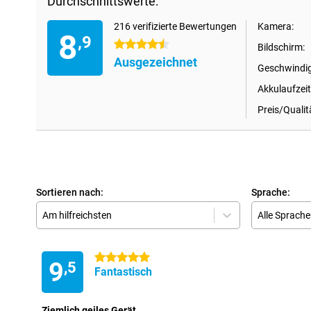
Durchschnittswerte:
216 verifizierte Bewertungen
Kamera:
8
,9
4.5 Sterne
Bildschirm:
Ausgezeichnet
Geschwindig
Akkulaufzeit
Preis/Qualit
Sortieren nach:
Sprache:
Am hilfreichsten
Alle Sprach
5 Sterne
9
,5
Fantastisch
Ziemlich geiles Gerät