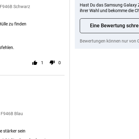
Hast Du das Samsung Galaxy Z 
B F946B Schwarz
ihrer Wahl und bekomme die C
ülle zu finden
Eine Bewertung schre
Bewertungen können nur von 
pfehlen.
1
0
B F946B Blau
 stärker sein