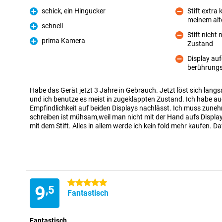
schick, ein Hingucker
Stift extra 
Pro
meinem alt
Kontra
schnell
Pro
Stift nicht
prima Kamera
Zustand
Kontra
Pro
Display au
berührungs
Kontra
Habe das Gerät jetzt 3 Jahre in Gebrauch. Jetzt löst sich langs
und ich benutze es meist in zugeklappten Zustand. Ich habe au
Empfindlichkeit auf beiden Displays nachlässt. Ich muss zune
schreiben ist mühsam,weil man nicht mit der Hand aufs Displ
mit dem Stift. Alles in allem werde ich kein fold mehr kaufen. Dafü
5 Sterne
9
,5
Fantastisch
Fantastisch