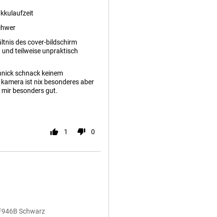
kkulaufzeit
chwer
ltnis des cover-bildschirm
und teilweise unpraktisch
chnick schnack keinem
e kamera ist nix besonderes aber
t mir besonders gut.
1
0
 F946B Schwarz