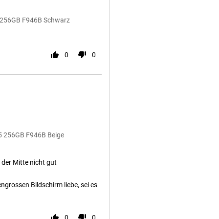
 5 256GB F946B Schwarz
0
0
 5 256GB F946B Beige
n der Mitte nicht gut
engrossen Bildschirm liebe, sei es
0
0