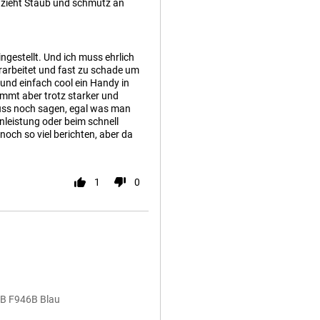
y zieht Staub und schmutz an
ngestellt. Und ich muss ehrlich
erarbeitet und fast zu schade um
 und einfach cool ein Handy in
ommt aber trotz starker und
uss noch sagen, egal was man
nleistung oder beim schnell
och so viel berichten, aber da
.
1
0
GB F946B Blau