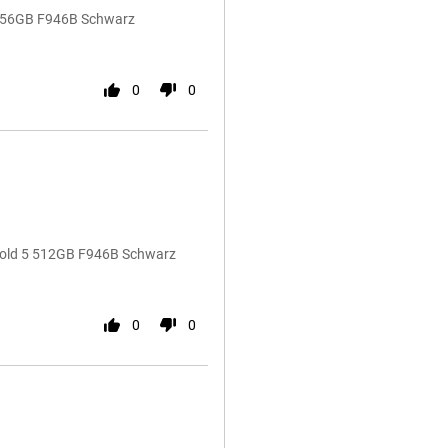
5 256GB F946B Schwarz
0
0
Fold 5 512GB F946B Schwarz
0
0