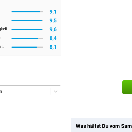
9,1
9,5
9,6
keit:
8,4
:
8,1
ät:
en
Was hältst Du vom Sam