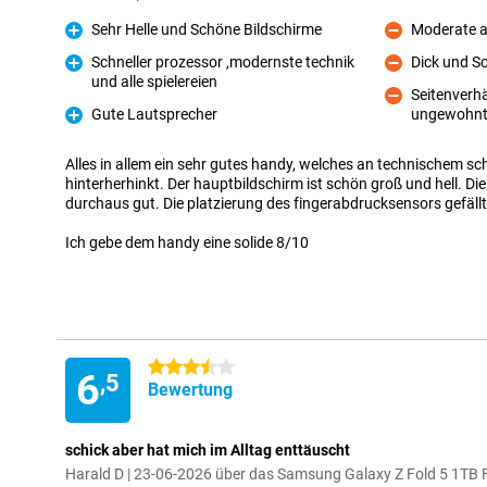
Sehr Helle und Schöne Bildschirme
Moderate a
Pro
Kontra
Schneller prozessor ,modernste technik
Dick und S
Kontra
und alle spielereien
Pro
Seitenverhä
Gute Lautsprecher
ungewohnt 
Kontra
Pro
Alles in allem ein sehr gutes handy, welches an technischem s
hinterherhinkt. Der hauptbildschirm ist schön groß und hell. Di
durchaus gut. Die platzierung des fingerabdrucksensors gefäll
Ich gebe dem handy eine solide 8/10
3.5 Sterne
6
,5
Bewertung
schick aber hat mich im Alltag enttäuscht
Harald D | 23-06-2026 über das Samsung Galaxy Z Fold 5 1TB