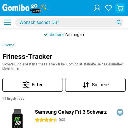
Sichere
Zahlungen
Home
Fitness-Tracker
Sichere Dir die besten Fitness Tracker bei Gomibo.at. Behalte Deine Gesundheit
und sportlichen Leistungen im Blick! Mit Marken wie Samsung, Apple, Xiaomi,
Mehr lesen...
Garmin oder Fitbit, wirst Du stets bestens beim erreichen Deiner Gesundheits-
und Fitnessziele unterstützt. Egal ob Schritte zählen, Herzfrequenz messen
oder Schlaf in der App überwachen – wir bieten eine breite Auswahl an
Filter
Sortiere
Testsieger Fitness Trackern.
19 Ergebnisse
Produkte
Samsung Galaxy Fit 3 Schwarz
4.5 Sterne
(
63
)