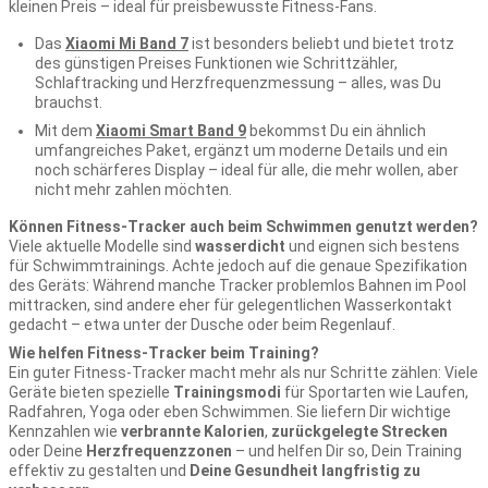
kleinen Preis – ideal für preisbewusste Fitness-Fans.
Das
Xiaomi Mi Band 7
ist besonders beliebt und bietet trotz
des günstigen Preises Funktionen wie Schrittzähler,
Schlaftracking und Herzfrequenzmessung – alles, was Du
brauchst.
Mit dem
Xiaomi Smart Band 9
bekommst Du ein ähnlich
umfangreiches Paket, ergänzt um moderne Details und ein
noch schärferes Display – ideal für alle, die mehr wollen, aber
nicht mehr zahlen möchten.
Können Fitness-Tracker auch beim Schwimmen genutzt werden?
Viele aktuelle Modelle sind
wasserdicht
und eignen sich bestens
für Schwimmtrainings. Achte jedoch auf die genaue Spezifikation
des Geräts: Während manche Tracker problemlos Bahnen im Pool
mittracken, sind andere eher für gelegentlichen Wasserkontakt
gedacht – etwa unter der Dusche oder beim Regenlauf.
Wie helfen Fitness-Tracker beim Training?
Ein guter Fitness-Tracker macht mehr als nur Schritte zählen: Viele
Geräte bieten spezielle
Trainingsmodi
für Sportarten wie Laufen,
Radfahren, Yoga oder eben Schwimmen. Sie liefern Dir wichtige
Kennzahlen wie
verbrannte Kalorien
,
zurückgelegte Strecken
oder Deine
Herzfrequenzzonen
– und helfen Dir so, Dein Training
effektiv zu gestalten und
Deine Gesundheit langfristig zu