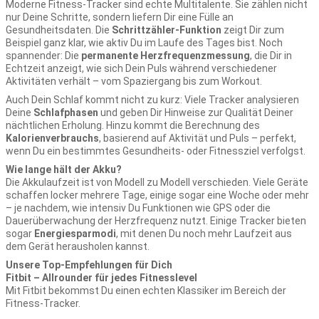
Moderne Fitness-Tracker sind echte Multitalente. Sie zählen nicht
nur Deine Schritte, sondern liefern Dir eine Fülle an
Gesundheitsdaten. Die
Schrittzähler-Funktion
zeigt Dir zum
Beispiel ganz klar, wie aktiv Du im Laufe des Tages bist. Noch
spannender: Die
permanente Herzfrequenzmessung
, die Dir in
Echtzeit anzeigt, wie sich Dein Puls während verschiedener
Aktivitäten verhält – vom Spaziergang bis zum Workout.
Auch Dein Schlaf kommt nicht zu kurz: Viele Tracker analysieren
Deine
Schlafphasen
und geben Dir Hinweise zur Qualität Deiner
nächtlichen Erholung. Hinzu kommt die Berechnung des
Kalorienverbrauchs
, basierend auf Aktivität und Puls – perfekt,
wenn Du ein bestimmtes Gesundheits- oder Fitnessziel verfolgst.
Wie lange hält der Akku?
Die Akkulaufzeit ist von Modell zu Modell verschieden. Viele Geräte
schaffen locker mehrere Tage, einige sogar eine Woche oder mehr
– je nachdem, wie intensiv Du Funktionen wie GPS oder die
Dauerüberwachung der Herzfrequenz nutzt. Einige Tracker bieten
sogar
Energiesparmodi
, mit denen Du noch mehr Laufzeit aus
dem Gerät herausholen kannst.
Unsere Top-Empfehlungen für Dich
Fitbit – Allrounder für jedes Fitnesslevel
Mit Fitbit bekommst Du einen echten Klassiker im Bereich der
Fitness-Tracker.