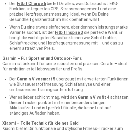
Der
Fitbit Charge 6
bietet Dir alles, was Du brauchst: EKG-
Funktion, integriertes GPS, Stressmanagement und eine
präzise Herzfrequenzmessung. Ideal, wenn Du Deine
Gesundheit ganzheitlich im Blick behalten willst.
Wenn Du eine etwas einfachere, aber dennoch leistungsstarke
Variante suchst, ist der
Fitbit Inspire 3
die perfekte Wahl. Er
bringt die wichtigsten Basisfunktionen wie Schrittzähler,
Schlaftracking und Herzfrequenzmessung mit – und das zu
einem attraktiven Preis.
Garmin – Für Sportler und Outdoor-Fans
Garmin ist bekannt für seine robusten und präzisen Geräte – ideal
für ambitionierte Hobbysportler und Profis.
Der
Garmin Vivosmart 5
überzeugt mit erweiterten Funktionen
wie Blutsauerstoffmessung, Schlafanalyse und einer
umfassenden Trainingsunterstützung.
Wer es lieber schlicht mag, wird den
Garmin Vivofit 4
schätzen.
Dieser Tracker punktet mit einer besonders langen
Akkulaufzeit und ist perfekt für alle, die keine Lust auf
ständiges Aufladen haben.
Xiaomi – Tolle Technik für kleines Geld
Xiaomi bietet Dir funktionale und stylische Fitness-Tracker zum