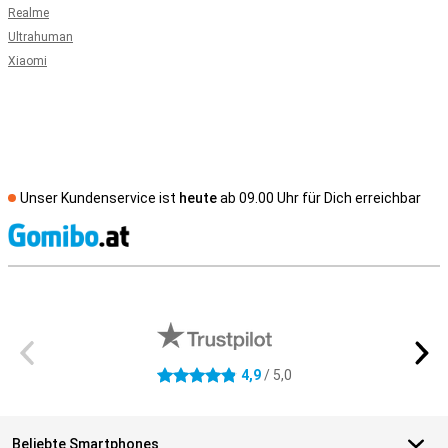
Realme
Ultrahuman
Xiaomi
Unser Kundenservice ist
heute
ab 09.00 Uhr für Dich erreichbar
S
Externe Shopbewertungen
4,9
/ 5,0
4.9 Sterne
Beliebte Smartphones