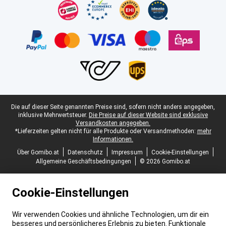
Juristische Fußzeile
Die auf dieser Seite genannten Preise sind, sofern nicht anders angegeben,
inklusive Mehrwertsteuer.
Die Preise auf dieser Website sind exklusive
Versandkosten angegeben.
*Lieferzeiten gelten nicht für alle Produkte oder Versandmethoden:
mehr
Informationen.
Über Gomibo.at
Datenschutz
Impressum
Cookie-Einstellungen
Allgemeine Geschäftsbedingungen
© 2026 Gomibo.at
Cookie-Einstellungen
Wir verwenden Cookies und ähnliche Technologien, um dir ein
besseres und persönlicheres Erlebnis zu bieten. Funktionale