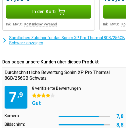
Barometer und einem Fingerabdruckscanner funktioniert alles
reibungslos und intelligent.
In den Korb
Inkl. MwSt
|
Kostenloser Versand
Inkl. MwSt
|
Kos
Sämtliches Zubehör für das Sonim XP Pro Thermal 8GB/256GB
Schwarz anzeigen
Das sagen unsere Kunden über dieses Produkt
Durchschnittliche Bewertung Sonim XP Pro Thermal
8GB/256GB Schwarz:
8 verifizierte Bewertungen
7
,9
4 Sterne
Gut
7,8
Kamera:
8,8
Bildschirm: