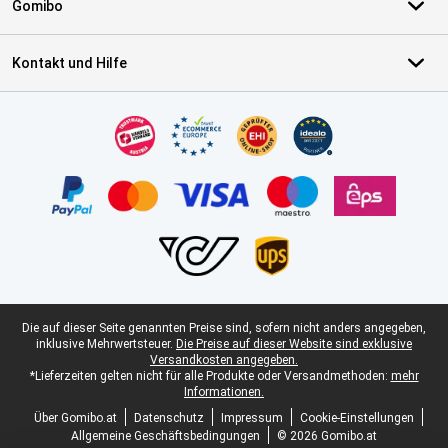
Gomibo
Kontakt und Hilfe
Zertifikate, Zahlungsmittel, Lieferdienstpartner
Juristische Fußzeile
Die auf dieser Seite genannten Preise sind, sofern nicht anders angegeben,
inklusive Mehrwertsteuer.
Die Preise auf dieser Website sind exklusive
Versandkosten angegeben.
*Lieferzeiten gelten nicht für alle Produkte oder Versandmethoden:
mehr
Informationen.
Über Gomibo.at
Datenschutz
Impressum
Cookie-Einstellungen
Allgemeine Geschäftsbedingungen
© 2026 Gomibo.at