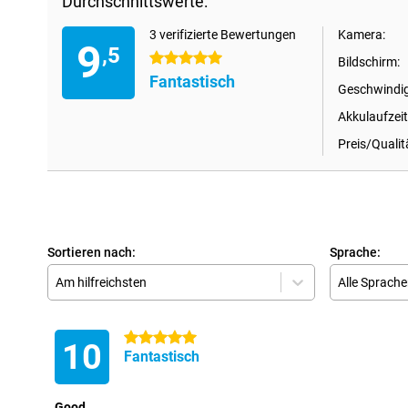
Durchschnittswerte:
3 verifizierte Bewertungen
Kamera:
9
,5
5 Sterne
Bildschirm:
Fantastisch
Geschwindig
Akkulaufzeit
Preis/Qualit
Sortieren nach:
Sprache:
Am hilfreichsten
Alle Sprach
5 Sterne
10
Fantastisch
Good