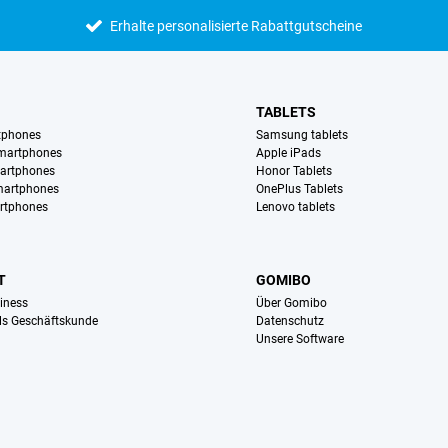
Erhalte personalisierte Rabattgutscheine
TABLETS
tphones
Samsung tablets
martphones
Apple iPads
artphones
Honor Tablets
martphones
OnePlus Tablets
rtphones
Lenovo tablets
T
GOMIBO
iness
Über Gomibo
ls Geschäftskunde
Datenschutz
Unsere Software