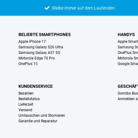
Bleibe immer auf dem Laufenden
BELIEBTE SMARTPHONES
HANDYS
Apple iPhone 17
Apple Smar
Samsung Galaxy S26 Ultra
Samsung S
Samsung Galaxy A57 5G
OnePlus Sm
Motorola Edge 70 Pro
Motorola S
OnePlus 15
Google Sma
KUNDENSERVICE
GESCHÄF
Bezahlen
Gomibo Bus
Bestellstatus
Anmelden a
Lieferzeit
Versand
Umtauschen und Stornieren
Garantie und Reparatur