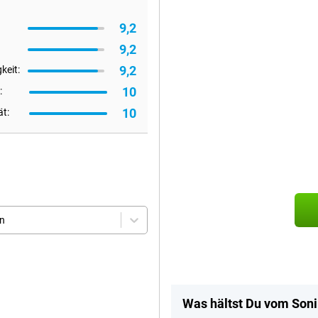
9,2
9,2
9,2
keit:
10
:
10
ät:
en
Was hältst Du vom Son