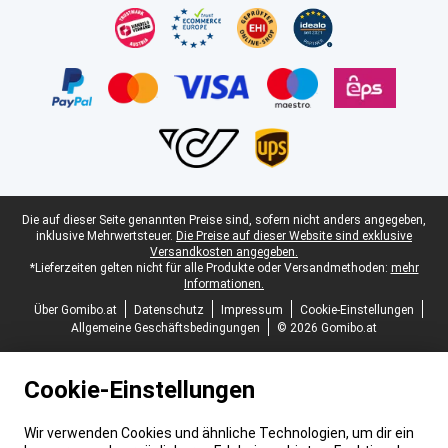
Juristische Fußzeile
Die auf dieser Seite genannten Preise sind, sofern nicht anders angegeben,
inklusive Mehrwertsteuer.
Die Preise auf dieser Website sind exklusive
Versandkosten angegeben.
*Lieferzeiten gelten nicht für alle Produkte oder Versandmethoden:
mehr
Informationen.
Über Gomibo.at
Datenschutz
Impressum
Cookie-Einstellungen
Allgemeine Geschäftsbedingungen
© 2026 Gomibo.at
Cookie-Einstellungen
Wir verwenden Cookies und ähnliche Technologien, um dir ein