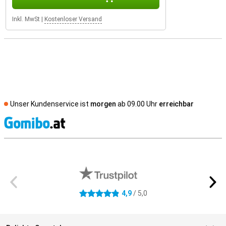
Inkl. MwSt
|
Kostenloser Versand
Unser Kundenservice ist
morgen
ab 09.00 Uhr
erreichbar
S
Externe Shopbewertungen
4,9
/ 5,0
4.9 Sterne