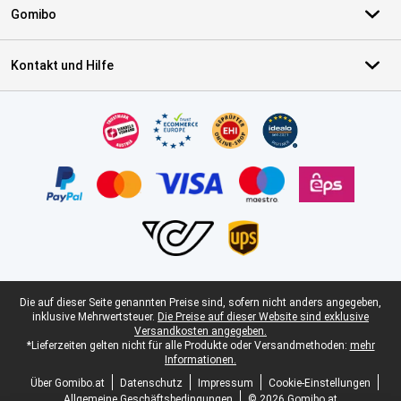
Gomibo
Kontakt und Hilfe
Zertifikate, Zahlungsmittel, Lieferdienstpartner
Juristische Fußzeile
Die auf dieser Seite genannten Preise sind, sofern nicht anders angegeben,
inklusive Mehrwertsteuer.
Die Preise auf dieser Website sind exklusive
Versandkosten angegeben.
*Lieferzeiten gelten nicht für alle Produkte oder Versandmethoden:
mehr
Informationen.
Über Gomibo.at
Datenschutz
Impressum
Cookie-Einstellungen
Allgemeine Geschäftsbedingungen
© 2026 Gomibo.at