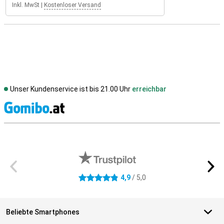
Inkl. MwSt
|
Kostenloser Versand
Unser Kundenservice ist bis 21.00 Uhr
erreichbar
S
Externe Shopbewertungen
4,9
/ 5,0
4.9 Sterne
Beliebte Smartphones