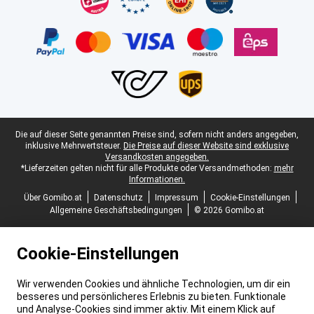
Juristische Fußzeile
Die auf dieser Seite genannten Preise sind, sofern nicht anders angegeben,
inklusive Mehrwertsteuer.
Die Preise auf dieser Website sind exklusive
Versandkosten angegeben.
*Lieferzeiten gelten nicht für alle Produkte oder Versandmethoden:
mehr
Informationen.
Über Gomibo.at
Datenschutz
Impressum
Cookie-Einstellungen
Allgemeine Geschäftsbedingungen
© 2026 Gomibo.at
Cookie-Einstellungen
Wir verwenden Cookies und ähnliche Technologien, um dir ein
besseres und persönlicheres Erlebnis zu bieten. Funktionale
und Analyse-Cookies sind immer aktiv. Mit einem Klick auf