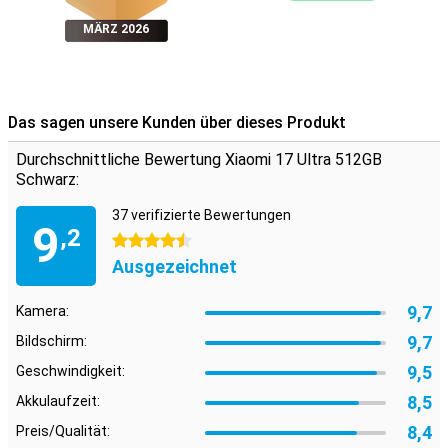
KI-Funktionen und intelligente Software
MÄRZ 2026
Xiaomi HyperOS läuft schnell und stabil. HyperOS ist Xiaomis
eigene Version von Android. Es fügt alle Arten von nützlichen KI-
Funktionen hinzu, wie Circle to Search, Google Gemini und Xiaomi
HyperAI. Außerdem profitieren Sie von Funktionen wie AI Writing, AI
Speech Recognition und AI Dynamic Wallpaper. So können Sie zum
Das sagen unsere Kunden über dieses Produkt
Beispiel im Handumdrehen einen Text verfassen. Sie werden auch
schöne, dynamische Hintergründe genießen, die von AI generiert
Durchschnittliche Bewertung Xiaomi 17 Ultra 512GB
werden.
Schwarz:
37 verifizierte Bewertungen
9
,2
4.5 Sterne
Ausgezeichnet
9,7
Kamera:
9,7
Bildschirm:
9,5
Geschwindigkeit:
8,5
Akkulaufzeit:
8,4
Preis/Qualität: