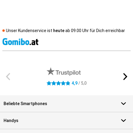
Unser Kundenservice ist
heute
ab 09.00 Uhr für Dich erreichbar
S
Externe Shopbewertungen
4,9
/ 5,0
4.9 Sterne
Beliebte Smartphones
Handys