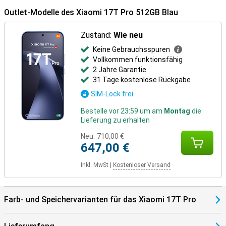
stabile kabellose Verbindungen. Mit der IP68-Zertifizierung ist das
Gerät gegen Staub und Wasser geschützt, sodass Sie es unter
Outlet-Modelle des Xiaomi 17T Pro 512GB Blau
verschiedenen Bedingungen sorglos nutzen können.
Zustand:
Wie neu
Keine Gebrauchsspuren
Vollkommen funktionsfähig
2 Jahre Garantie
31 Tage kostenlose Rückgabe
SIM-Lock frei
Bestelle vor 23:59 um am
Montag
die
Lieferung zu erhalten
Neu:
710,00 €
647,00 €
Inkl. MwSt
|
Kostenloser Versand
Farb- und Speichervarianten für das Xiaomi 17T Pro