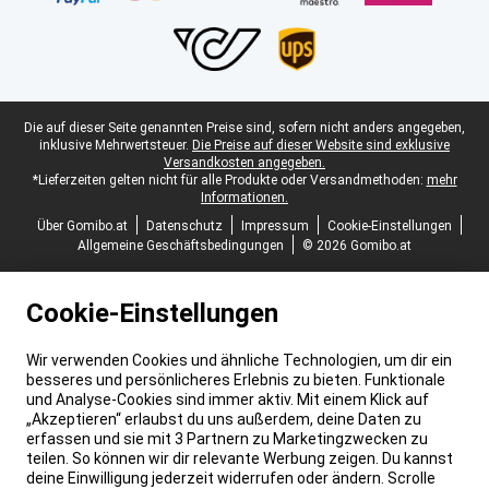
Juristische Fußzeile
Die auf dieser Seite genannten Preise sind, sofern nicht anders angegeben,
inklusive Mehrwertsteuer.
Die Preise auf dieser Website sind exklusive
Versandkosten angegeben.
*Lieferzeiten gelten nicht für alle Produkte oder Versandmethoden:
mehr
Informationen.
Über Gomibo.at
Datenschutz
Impressum
Cookie-Einstellungen
Allgemeine Geschäftsbedingungen
© 2026 Gomibo.at
Cookie-Einstellungen
Wir verwenden Cookies und ähnliche Technologien, um dir ein
besseres und persönlicheres Erlebnis zu bieten. Funktionale
und Analyse-Cookies sind immer aktiv. Mit einem Klick auf
„Akzeptieren“ erlaubst du uns außerdem, deine Daten zu
erfassen und sie mit 3 Partnern zu Marketingzwecken zu
teilen. So können wir dir relevante Werbung zeigen. Du kannst
deine Einwilligung jederzeit widerrufen oder ändern. Scrolle