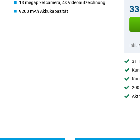
13 megapixel camera, 4k Videoaufzeichnung
33
9200 mAh Akkukapazität
Inkl.
31 
Kund
Kund
2006
Akti