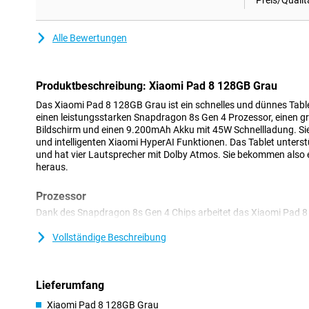
Preis/Qualit
Alle Bewertungen
Produktbeschreibung: Xiaomi Pad 8 128GB Grau
Das Xiaomi Pad 8 128GB Grau ist ein schnelles und dünnes Tablet
einen leistungsstarken Snapdragon 8s Gen 4 Prozessor, einen g
Bildschirm und einen 9.200mAh Akku mit 45W Schnellladung. Si
und intelligenten Xiaomi HyperAI Funktionen. Das Tablet unters
und hat vier Lautsprecher mit Dolby Atmos. Sie bekommen also 
heraus.
Prozessor
Dank des Snapdragon 8s Gen 4 Chips arbeitet das Xiaomi Pad 8 
öffnen Apps reibungslos und wechseln mühelos zwischen den Auf
spielen, eine Serie ansehen oder an einem Dokument arbeiten, alle
Vollständige Beschreibung
im 4nm-Verfahren gefertigt, was für eine gute Leistung und eine
sorgt. Praktisch, wenn Sie Ihr Tablet auch für die Schule oder die
Lieferumfang
Großer und heller Bildschirm
Xiaomi Pad 8 128GB Grau
Der 11,2-Zoll-Bildschirm hat eine hohe 3,2K-Auflösung von 3200x