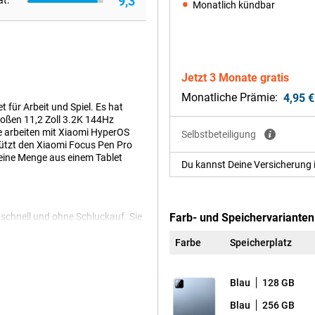
9,3
ät:
Monatlich kündbar
Jetzt 3 Monate gratis
Monatliche Prämie:
4,95 €
 für Arbeit und Spiel. Es hat
roßen 11,2 Zoll 3.2K 144Hz
e arbeiten mit Xiaomi HyperOS
Selbstbeteiligung
tützt den Xiaomi Focus Pen Pro
eine Menge aus einem Tablet
Du kannst Deine Versicherung 
schnell und ohne Schluckauf. Sie
Farb- und Speichervarianten
gaben. Egal ob Sie ein Spiel
s läuft reibungslos. Der Chip ist
Farbe
Speicherplatz
n effizienten Stromverbrauch
 Arbeit nutzen.
Blau
128 GB
Blau
256 GB
2136 Pixeln. Die Bilder sind