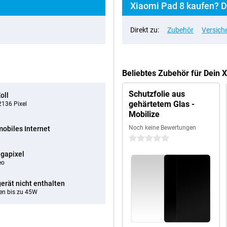
Xiaomi Pad 8 kaufen? D
Direkt zu:
Zubehör
Versich
Beliebtes Zubehör für Dein 
Schutzfolie aus
oll
gehärtetem Glas -
136 Pixel
Mobilize
Noch keine Bewertungen
mobiles Internet
0 Sterne
gapixel
eo
erät nicht enthalten
en bis zu 45W