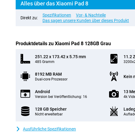
Alles über das Xiaomi Pad 8
Spezifikationen
Vor- & Nachteile
Direkt zu:
Das sagen unsere Kunden über dieses Produkt
Produktdetails zu Xiaomi Pad 8 128GB Grau
251.22 x 173.42 x 5.75 mm
11.2 Z
485 Gramm
3200x2
8192 MB RAM
Kein 
Dual-core Prozessor
Android
13 Me
Version bei Veröffentlichung: 16
4k Vid
128 GB Speicher
Ladeg
Nicht erweiterbar
Auflad
Ausführliche Spezifikationen