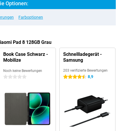
ie Optionen:
erungen
Farboptionen
Xiaomi Pad 8 128GB Grau
Book Case Schwarz -
Schnellladegerät -
Mobilize
Samsung
203 verifizierte Bewertungen
Noch keine Bewertungen
8,9
0 Sterne
4.5 Sterne