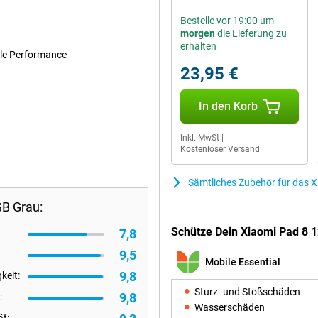
Bestelle vor 19:00 um
morgen
die Lieferung zu
erhalten
lle Performance
23,95 €
In den Korb
Inkl. MwSt
|
Kostenloser Versand
Sämtliches Zubehör für das 
GB Grau:
Schütze Dein Xiaomi Pad 8 
7,8
9,5
Mobile Essential
9,8
keit:
Sturz- und Stoßschäden
9,8
:
Wasserschäden