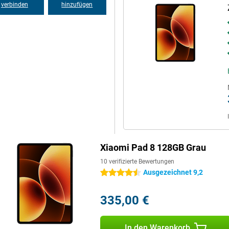
verbinden
hinzufügen
hauen, arbeiten oder spielen,
e ihn mit der 45-W-
ng ist kein Ladegerät enthalten.
echer liefern einen kraftvollen
kommen besser zur Geltung.
mm. Das macht es einfach, das
Xiaomi Pad 8 128GB Grau
10 verifizierte Bewertungen
Ausgezeichnet 9,2
4.5 Sterne
335,00 €
In den Warenkorb