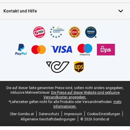
Kontakt und Hilfe
Zertifikate, Zahlungsmittel, Lieferdienstpartner
Juristische Fußzeile
Die auf dieser Seite genannten Preise sind, sofern nicht anders angegeben,
inklusive Mehrwertsteuer.
Die Preise auf dieser Website sind exklusive
Versandkosten angegeben.
*Lieferzeiten gelten nicht für alle Produkte oder Versandmethoden:
mehr
Informationen.
Über Gomibo.at
Datenschutz
Impressum
Cookie-Einstellungen
Allgemeine Geschäftsbedingungen
© 2026 Gomibo.at