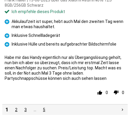
Frank Haller | 13-08-2023 über das Xiaomi Redmi Note 12S
8GB/256GB Schwarz
Ich empfehle dieses Produkt
Akkulaufzeit ist super, hebt auch Mal den zweiten Tag wenn
man etwas haushaltet.
Pro
Inklusive Schnellladegerät
Pro
Inklusive Hülle und bereits aufgebrachter Bildschirmfolie
Pro
Habe mir das Handy eigentlich nur als Übergangslösung geholt,
nun bin ich aber so überzeugt, dass ich mir erstmal Zeit lasse
einen Nachfolger zu suchen. Preis/Leistung top. Macht was es
soll, in der Not auch Mal 3 Tage ohne laden.
Partyschnappschüsse können sich auch sehen lassen
0
0
1
2
3
…
5