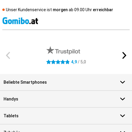
Unser Kundenservice ist
morgen
ab 09.00 Uhr
erreichbar
S
Externe Shopbewertungen
4,9
/ 5,0
4.9 Sterne
Beliebte Smartphones
Handys
Tablets