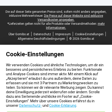
Juristische Fußzeile
Die auf dieser Seite genannten Preise sind, sofern nicht anders angegeben,
inklusive Mehrwertsteuer.
Die Preise auf dieser Website sind exklusive
Versandkosten angegeben.
*Lieferzeiten gelten nicht für alle Produkte oder Versandmethoden:
mehr
Informationen.
Über Gomibo.at
Datenschutz
Impressum
Cookie-Einstellungen
Allgemeine Geschäftsbedingungen
© 2026 Gomibo.at
Cookie-Einstellungen
Wir verwenden Cookies und ähnliche Technologien, um dir ein
besseres und persönlicheres Erlebnis zu bieten. Funktionale
und Analyse-Cookies sind immer aktiv. Mit einem Klick auf
„Akzeptieren“ erlaubst du uns außerdem, deine Daten zu
erfassen und sie mit 3 Partnern zu Marketingzwecken zu
teilen. So können wir dir relevante Werbung zeigen. Du kannst
deine Einwilligung jederzeit widerrufen oder ändern. Scrolle
dazu ans Seitenende und klicke im Footer auf „Cookie-
Einstellungen“. Mehr über unsere Cookies erfährst du in
unserer
Datenschutz-
und
Cookie-Erklärung
.