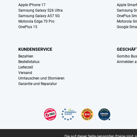
Apple iPhone 17
Apple Smar
Samsung Galaxy S26 Ultra
Samsung S
Samsung Galaxy A57 5G
OnePlus Sm
Motorola Edge 70 Pro
Motorola S
OnePlus 15
Google Sma
KUNDENSERVICE
GESCHÄF
Bezahlen
Gomibo Bus
Bestellstatus
Anmelden a
Lieferzeit
Versand
Umtauschen und Stornieren
Garantie und Reparatur
Zertifikate, Zahlungsmittel, Lieferdienstpartner
Juristische Fußzeile
Die auf dieser Seite genannten Preise sind, 