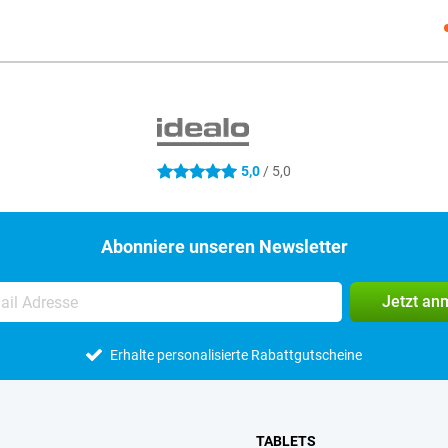
Social
5,0
/ 5,0
5 Sterne
Abonniere unseren Newsletter
Jetzt an
Erhalte personalisierte Rabattgutscheine
TABLETS