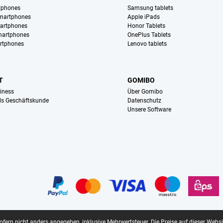
tphones
Samsung tablets
martphones
Apple iPads
artphones
Honor Tablets
martphones
OnePlus Tablets
rtphones
Lenovo tablets
T
GOMIBO
iness
Über Gomibo
ls Geschäftskunde
Datenschutz
Unsere Software
sofern nicht anders angegeben, inklusive Mehrwertsteuer.
Die Preise auf dieser Webs