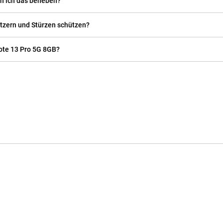
nn ich das beheben?
tzern und Stürzen schützen?
ote 13 Pro 5G 8GB?