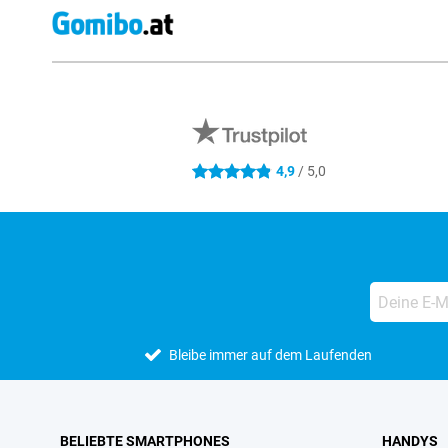
Externe Shopbewertungen
4,9
/ 5,0
4.9 Sterne
Bleibe immer auf dem Laufenden
BELIEBTE SMARTPHONES
HANDYS