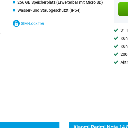
256 GB Speicherplatz (Erweiterbar mit Micro SD)
Wasser- und Staubgeschützt (IP54)
SIM-Lock frei
31 
Kund
Kund
2006
Akti
Xiaomi Redmi Note 14 8