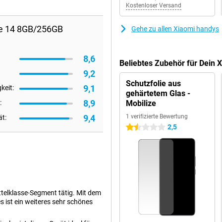
Kostenloser Versand
te 14 8GB/256GB
Gehe zu allen Xiaomi handys
8,6
Beliebtes Zubehör für Dein 
9,2
Schutzfolie aus
9,1
keit:
gehärtetem Glas -
8,9
:
Mobilize
9,4
1 verifizierte Bewertung
ät:
2,5
1.5 Sterne
ittelklasse-Segment tätig. Mit dem
s ist ein weiteres sehr schönes