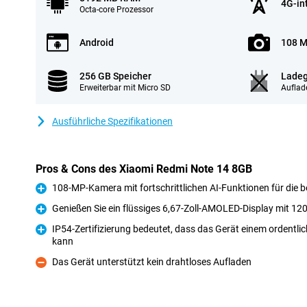
4G-in
Octa-core Prozessor
Android
108 M
256 GB Speicher
Ladeg
Erweiterbar mit Micro SD
Auflad
Ausführliche Spezifikationen
Pros & Cons des Xiaomi Redmi Note 14 8GB
108-MP-Kamera mit fortschrittlichen AI-Funktionen für die 
Pro
Genießen Sie ein flüssiges 6,67-Zoll-AMOLED-Display mit 12
Pro
IP54-Zertifizierung bedeutet, dass das Gerät einem ordentl
kann
Pro
Das Gerät unterstützt kein drahtloses Aufladen
Kontra