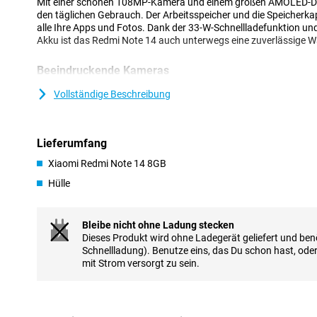
Mit einer schönen 108MP-Kamera und einem großen AMOLED-Displ
den täglichen Gebrauch. Der Arbeitsspeicher und die Speicherka
alle Ihre Apps und Fotos. Dank der 33-W-Schnellladefunktion 
Akku ist das Redmi Note 14 auch unterwegs eine zuverlässige W
Beeindruckende Kameras
Die 108-MP-Hauptkamera liefert scharfe Bilder mit vielen Det
Vollständige Beschreibung
ermöglicht lebendige Fotos in der Dunkelheit, während KI-Funkt
Himmel die Bearbeitung erleichtern. Die 20-MP-Frontkamera nimm
verfügt über einen Porträtmodus für professionelle Ergebnisse.
Lieferumfang
Leistungsstarker Akku
Xiaomi Redmi Note 14 8GB
Das Xiaomi Redmi Note 14 verfügt über einen 5500mAh-Akku, de
Hülle
unterstützt, selbst bei intensiver Nutzung. Dank der 33W-Schnelll
kürzester Zeit wieder voll aufgeladen. So bleiben Sie immer in Ver
Lieblingsserie streamen oder Spiele spielen.
Bleibe nicht ohne Ladung stecken
Dieses Produkt wird ohne Ladegerät geliefert und benö
Wunderschönes AMOLED-Display
Schnellladung). Benutze eins, das Du schon hast, ode
Das 6,67-Zoll-AMOLED-Display bietet je nach Aufgabe eine Bildw
mit Strom versorgt zu sein.
Hz und sorgt so für ruckelfreie Bilder und ein tolles Seherlebnis. 
1800 nits bleibt der Bildschirm auch bei Sonnenschein gut sichtb
Schneller Prozessor