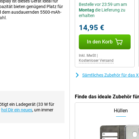
ay ist dieses Gerät ideal für
Bestelle vor 23:59 um am
pazität bieten genügend Platz für
Montag
die Lieferung zu
und dem ausdauernden 5500-mAh-
erhalten
ahl.
14,95 €
ails. Der RAW-Domain-Nachtmodus
In den Korb
ionen wie KI-Löschen und KI-
t tolle Gruppen-Selfies auf und
Inkl. MwSt
|
Kostenloser Versand
Sämtliches Zubehör für das 
r Sie den ganzen Tag über
adefunktion ist Ihr Gerät in
bindung, egal ob Sie arbeiten, Ihre
Finde das ideale Zubehör fü
tigt ein Ladegerät (33 W für
r
hol Dir ein neues
, um immer
Hüllen
iederholfrequenz von bis zu 120
Mit einer Spitzenhelligkeit von
ar.