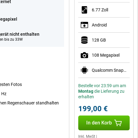
ternet
6.77 Zoll
egapixel
Android
erät nicht enthalten
en bis zu 33W
128 GB
108 Megapixel
Qualcomm Snapdragon 6 Gen 3 Mobile Platform
besten Fotos
Bestelle vor 23:59 um am
Montag
die Lieferung zu
0 Hz
erhalten
ichen Regenschauer standhalten
199,00 €
In den Korb
Inkl. MwSt
|