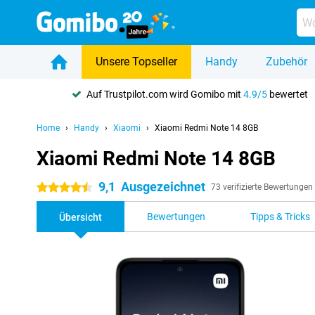
Unsere Topseller
Handy
Zubehör
Auf Trustpilot.com wird Gomibo mit
4.9/5
bewertet
Home
Handy
Xiaomi
Xiaomi Redmi Note 14 8GB
Xiaomi Redmi Note 14 8GB
9,1
Ausgezeichnet
4.5 Sterne
73 verifizierte Bewertungen
Bewertungen
Tipps & Tricks
Übersicht