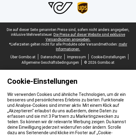
Juristische Fußzeile
Die auf dieser Seite genannten Preise sind, sofern nicht anders angegeben,
inklusive Mehrwertsteuer.
Die Preise auf dieser Website sind exklusive
Versandkosten angegeben.
*Lieferzeiten gelten nicht für alle Produkte oder Versandmethoden:
mehr
Informationen.
Über Gomibo.at
Datenschutz
Impressum
Cookie-Einstellungen
Allgemeine Geschäftsbedingungen
© 2026 Gomibo.at
Cookie-Einstellungen
Wir verwenden Cookies und ähnliche Technologien, um dir ein
besseres und persönlicheres Erlebnis zu bieten. Funktionale
und Analyse-Cookies sind immer aktiv. Mit einem Klick auf
„Akzeptieren“ erlaubst du uns außerdem, deine Daten zu
erfassen und sie mit 3 Partnern zu Marketingzwecken zu
teilen. So können wir dir relevante Werbung zeigen. Du kannst
deine Einwilligung jederzeit widerrufen oder ändern. Scrolle
dazu ans Seitenende und klicke im Footer auf „Cookie-