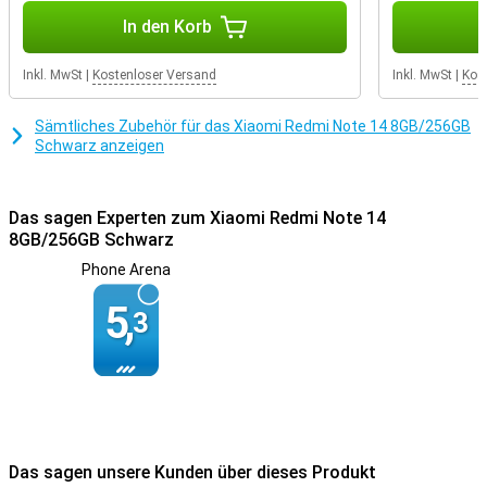
In den Korb
Praktische Extras
Genießen Sie hohe Audioqualität dank der zwei Lautsprecher mit
Inkl. MwSt
|
Kostenloser Versand
Inkl. MwSt
|
Kos
Dolby Atmos, oder schließen Sie Ihre Lieblingskopfhörer über die
3,5-mm-Buchse an. Der Fingerabdrucksensor unter dem Bildschirm
und die Gesichtserkennung sorgen für ein sicheres und einfaches
Sämtliches Zubehör für das Xiaomi Redmi Note 14 8GB/256GB
Entsperren Ihres Geräts, und dank NFC-Unterstützung können Sie
Schwarz anzeigen
Ihr Gerät zum kontaktlosen Bezahlen verwenden.
Das sagen Experten zum Xiaomi Redmi Note 14
8GB/256GB Schwarz
Phone Arena
5,
3
Das sagen unsere Kunden über dieses Produkt