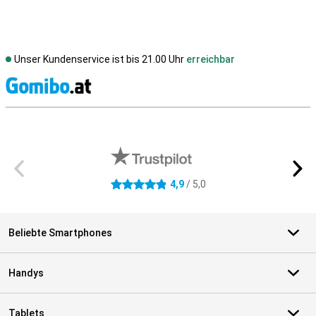
Unser Kundenservice ist bis 21.00 Uhr
erreichbar
S
Externe Shopbewertungen
4,9
/ 5,0
4.9 Sterne
Beliebte Smartphones
Handys
Tablets