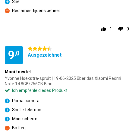
Snel
Pro
Reclames tijdens beheer
Kontra
1
0
4.5 Sterne
9
,0
Ausgezeichnet
Mooi toestel
Yvonne Hoekstra-spruit | 19-06-2025 über das Xiaomi Redmi
Note 14 8GB/256GB Blau
Ich empfehle dieses Produkt
Prima camera
Pro
Snelle telefoon
Pro
Mooi scherm
Pro
Batterij
Kontra