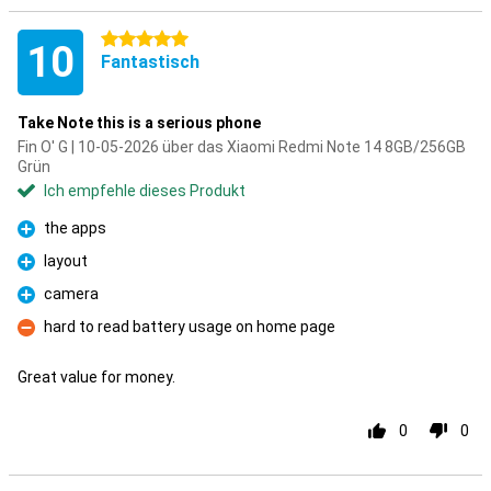
5 Sterne
10
Fantastisch
Take Note this is a serious phone
Fin O' G | 10-05-2026 über das Xiaomi Redmi Note 14 8GB/256GB
Grün
Ich empfehle dieses Produkt
the apps
Pro
layout
Pro
camera
Pro
hard to read battery usage on home page
Kontra
Great value for money.
0
0