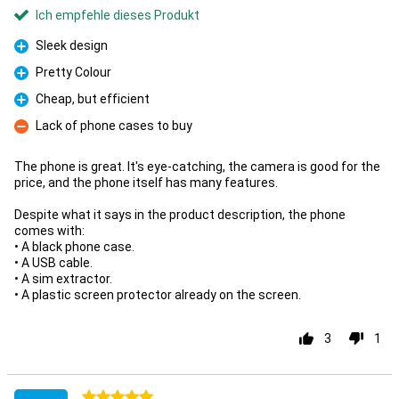
Ich empfehle dieses Produkt
Sleek design
Pro
Pretty Colour
Pro
Cheap, but efficient
Pro
Lack of phone cases to buy
Kontra
The phone is great. It's eye-catching, the camera is good for the
price, and the phone itself has many features.
Despite what it says in the product description, the phone
comes with:
• A black phone case.
• A USB cable.
• A sim extractor.
• A plastic screen protector already on the screen.
3
1
5 Sterne