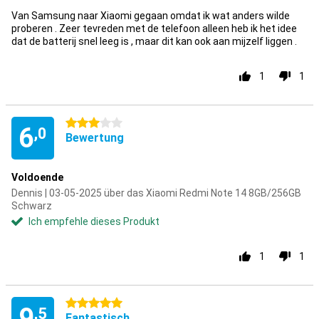
Van Samsung naar Xiaomi gegaan omdat ik wat anders wilde
proberen . Zeer tevreden met de telefoon alleen heb ik het idee
dat de batterij snel leeg is , maar dit kan ook aan mijzelf liggen .
1
1
3 Sterne
6
,0
Bewertung
Voldoende
Dennis | 03-05-2025 über das Xiaomi Redmi Note 14 8GB/256GB
Schwarz
Ich empfehle dieses Produkt
1
1
5 Sterne
9
,5
Fantastisch