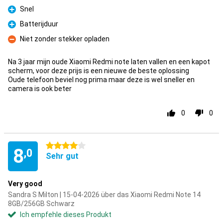
Snel
Pro
Batterijduur
Pro
Niet zonder stekker opladen
Kontra
Na 3 jaar mijn oude Xiaomi Redmi note laten vallen en een kapot
scherm, voor deze prijs is een nieuwe de beste oplossing
Oude telefoon beviel nog prima maar deze is wel sneller en
camera is ook beter
0
0
4 Sterne
8
,0
Sehr gut
Very good
Sandra S Milton | 15-04-2026 über das Xiaomi Redmi Note 14
8GB/256GB Schwarz
Ich empfehle dieses Produkt