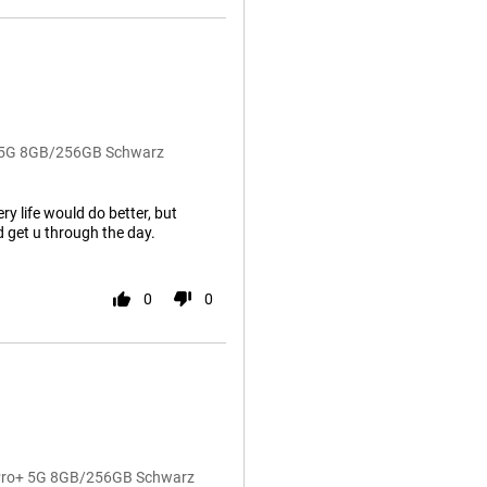
o+ 5G 8GB/256GB Schwarz
ry life would do better, but
 get u through the day.
0
0
4 Pro+ 5G 8GB/256GB Schwarz