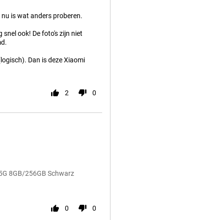
 nu is wat anders proberen.
snel ook! De foto's zijn niet
md.
(logisch). Dan is deze Xiaomi
2
0
o+ 5G 8GB/256GB Schwarz
0
0