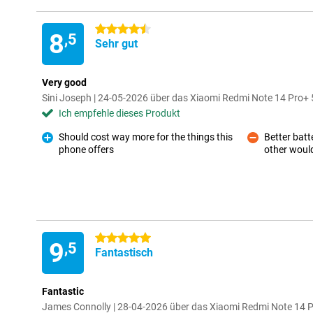
4.5 Sterne
8
,5
Sehr gut
Very good
Sini Joseph | 24-05-2026 über das Xiaomi Redmi Note 14 Pr
Ich empfehle dieses Produkt
Should cost way more for the things this
Better batte
phone offers
other would
Pro
Kontra
5 Sterne
9
,5
Fantastisch
Fantastic
James Connolly | 28-04-2026 über das Xiaomi Redmi Note 1