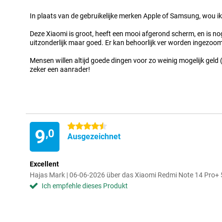
In plaats van de gebruikelijke merken Apple of Samsung, wou ik
Deze Xiaomi is groot, heeft een mooi afgerond scherm, en is nog 
uitzonderlijk maar goed. Er kan behoorlijk ver worden ingezoo
Mensen willen altijd goede dingen voor zo weinig mogelijk geld 
zeker een aanrader!
4.5 Sterne
9
,0
Ausgezeichnet
Excellent
Hajas Mark | 06-06-2026 über das Xiaomi Redmi Note 14 Pr
Ich empfehle dieses Produkt