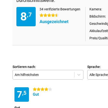
Durchschnittswerte:
34 verifizierte Bewertungen
Kamera:
8
,7
4.5 Sterne
Bildschirm:
Ausgezeichnet
Geschwindig
Akkulaufzeit
Preis/Qualit
Sortieren nach:
Sprache:
Am hilfreichsten
Alle Sprach
4 Sterne
7
,5
Gut
Gut