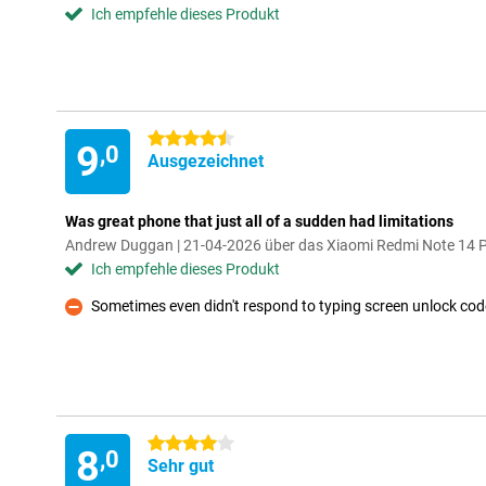
Ich empfehle dieses Produkt
4.5 Sterne
9
,0
Ausgezeichnet
Was great phone that just all of a sudden had limitations
Andrew Duggan | 21-04-2026 über das Xiaomi Redmi Note 14
Ich empfehle dieses Produkt
Sometimes even didn't respond to typing screen unlock cod
Kontra
4 Sterne
8
,0
Sehr gut