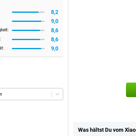
8,2
9,0
8,6
keit:
8,6
:
9,0
ät:
en
Was hältst Du vom Xia