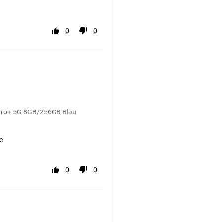
0
0
 Pro+ 5G 8GB/256GB Blau
e
0
0