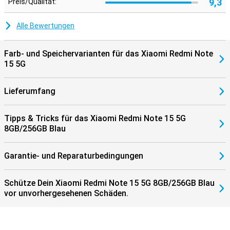
9,3
Preis/Qualität:
Dieses Gerät ist bereit für das neue Netz. In Kombination mit dem
leistungsstarken Prozessor und der energieeffizienten HyperOS 2-
Software bleibt alles schnell und sparsam, selbst bei intensiver
Alle Bewertungen
Nutzung. So bleiben Sie immer in Verbindung, egal wo Sie sind.
Farb- und Speichervarianten für das Xiaomi Redmi Note
15 5G
Lieferumfang
Tipps & Tricks für das Xiaomi Redmi Note 15 5G
8GB/256GB Blau
Garantie- und Reparaturbedingungen
Schütze Dein Xiaomi Redmi Note 15 5G 8GB/256GB Blau
vor unvorhergesehenen Schäden.