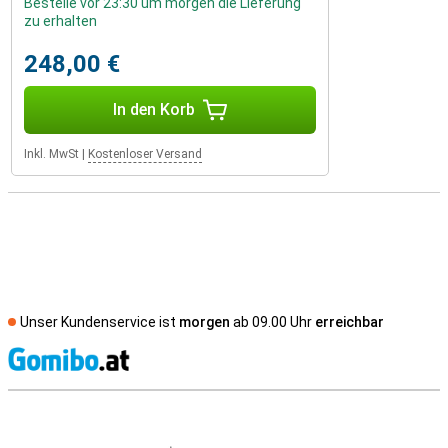
Bestelle vor 23:30 um morgen die Lieferung
zu erhalten
248,00 €
In den Korb
Inkl. MwSt
|
Kostenloser Versand
Unser Kundenservice ist
morgen
ab 09.00 Uhr
erreichbar
S
Externe Shopbewertungen