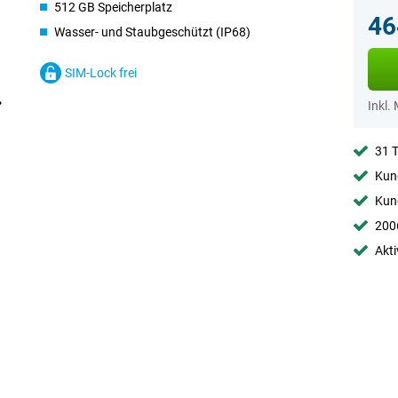
512 GB Speicherplatz
46
Wasser- und Staubgeschützt (IP68)
SIM-Lock frei
Inkl.
31 
Kund
Kund
2006
Akti