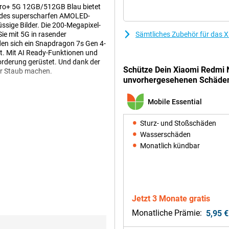
 Pro+ 5G 12GB/512GB Blau bietet
k des superscharfen AMOLED-
ssige Bilder. Die 200-Megapixel-
ie mit 5G in rasender
Sämtliches Zubehör für das 
en sich ein Snapdragon 7s Gen 4-
ft. Mit AI Ready-Funktionen und
orderung gerüstet. Und dank der
Schütze Dein Xiaomi Redmi 
er Staub machen.
unvorhergesehenen Schäde
Mobile Essential
 können Sie Fotos machen, die
ben Ihre Bilder auch dann scharf,
r, dass Sie weite Landschaften
Sturz- und Stoßschäden
-MP-Frontkamera machen Sie
Wasserschäden
-Auflösung mit flüssigen Bildern
Monatlich kündbar
Funktionen unterstützt. So kann
r beste Ergebnisse anpassen.
keine Sorgen machen, dass Ihr
Jetzt 3 Monate gratis
Blau hält locker einen ganzen
dien nutzen. Ist Ihr Akku
Monatliche Prämie:
5,95 €
on ist Ihr Gerät im Handumdrehen