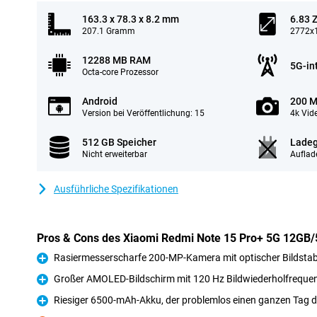
163.3 x 78.3 x 8.2 mm
6.83 Z
207.1 Gramm
2772x1
12288 MB RAM
5G-in
Octa-core Prozessor
Android
200 M
Version bei Veröffentlichung: 15
4k Vid
512 GB Speicher
Ladeg
Nicht erweiterbar
Auflad
Ausführliche Spezifikationen
Pros & Cons des Xiaomi Redmi Note 15 Pro+ 5G 12GB
Rasiermesserscharfe 200-MP-Kamera mit optischer Bildstabi
Pro
Großer AMOLED-Bildschirm mit 120 Hz Bildwiederholfreque
Pro
Riesiger 6500-mAh-Akku, der problemlos einen ganzen Tag d
Pro