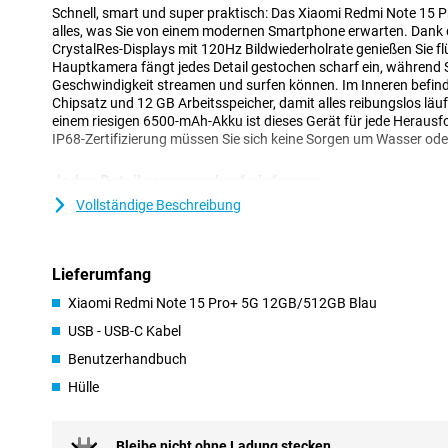
Schnell, smart und super praktisch: Das Xiaomi Redmi Note 15
alles, was Sie von einem modernen Smartphone erwarten. Dan
CrystalRes-Displays mit 120Hz Bildwiederholrate genießen Sie flü
Hauptkamera fängt jedes Detail gestochen scharf ein, während S
Geschwindigkeit streamen und surfen können. Im Inneren befind
Chipsatz und 12 GB Arbeitsspeicher, damit alles reibungslos läu
einem riesigen 6500-mAh-Akku ist dieses Gerät für jede Herausf
IP68-Zertifizierung müssen Sie sich keine Sorgen um Wasser od
Jedes Detail messerscharf einfangen
Mit der 200-MP-Hauptkamera des Xiaomi Redmi Note 15 Pro+ 5G
Vollständige Beschreibung
wirklich beeindrucken. Dank der optischen Bildstabilisierung blei
wenn Sie sich bewegen. Das zusätzliche 8MP-Objektiv sorgt dafü
oder Gruppen von Menschen gut einfangen können. Mit der 32
Lieferumfang
hochwertige Selfies. Auch Videos sehen toll aus: Sie filmen in 4K
und leuchtenden Farben. Die Kamera wird durch intelligente KI-
Xiaomi Redmi Note 15 Pro+ 5G 12GB/512GB Blau
Ihr Gerät Bilder automatisch erkennen und die Einstellungen fü
USB - USB-C Kabel
Akku, der locker den ganzen Tag durchhält
Benutzerhandbuch
Mit der riesigen Akkukapazität von 6.500 mAh müssen Sie sich 
Hülle
Smartphone leer wird. Das Redmi Note 15 Pro+ 5G 12GB/512GB 
Tag durch, selbst wenn Sie viel spielen, streamen oder soziale Me
trotzdem leer? Kein Problem! Dank der USB-C-Schnellladefunkti
Bleibe nicht ohne Ladung stecken