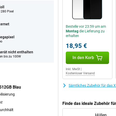
oll
280 Pixel
ternet
Bestelle vor 23:59 um am
Montag
die Lieferung zu
erhalten
egapixel
eo
18,95 €
erät nicht enthalten
en bis zu 100W
In den Korb
Inkl. MwSt
|
Kostenloser Versand
Sämtliches Zubehör für das 
/512GB Blau
lisierung
nz
Finde das ideale Zubehör f
urchhält
Hüllen