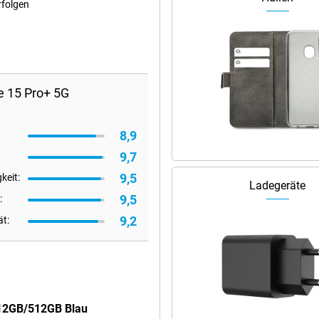
rfolgen
e 15 Pro+ 5G
8,9
9,7
9,5
keit:
Ladegeräte
9,5
:
9,2
ät:
 12GB/512GB Blau