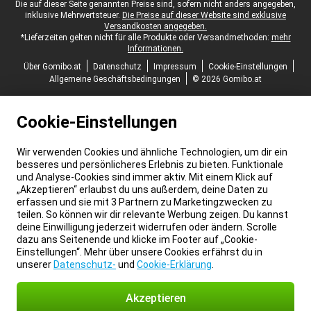
Juristische Fußzeile
Die auf dieser Seite genannten Preise sind, sofern nicht anders angegeben,
inklusive Mehrwertsteuer.
Die Preise auf dieser Website sind exklusive
Versandkosten angegeben.
*Lieferzeiten gelten nicht für alle Produkte oder Versandmethoden:
mehr
Informationen.
Über Gomibo.at
Datenschutz
Impressum
Cookie-Einstellungen
Allgemeine Geschäftsbedingungen
© 2026 Gomibo.at
Cookie-Einstellungen
Wir verwenden Cookies und ähnliche Technologien, um dir ein
besseres und persönlicheres Erlebnis zu bieten. Funktionale
und Analyse-Cookies sind immer aktiv. Mit einem Klick auf
„Akzeptieren“ erlaubst du uns außerdem, deine Daten zu
erfassen und sie mit 3 Partnern zu Marketingzwecken zu
teilen. So können wir dir relevante Werbung zeigen. Du kannst
deine Einwilligung jederzeit widerrufen oder ändern. Scrolle
dazu ans Seitenende und klicke im Footer auf „Cookie-
Einstellungen“. Mehr über unsere Cookies erfährst du in
unserer
Datenschutz-
und
Cookie-Erklärung
.
Akzeptieren