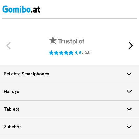
S
Externe Shopbewertungen
4,9
/ 5,0
4.9 Sterne
Beliebte Smartphones
Handys
Tablets
Zubehör