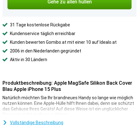
Gehe zu allen hüllen
31 Tage kostenlose Rückgabe
Kundenservice täglich erreichbar
Kunden bewerten Gomibo.at mit einer 10 auf Idealo.at
2006 in den Niederlanden gegründet
Aktiv in 30 Ländern
Produktbeschreibung: Apple MagSafe Silikon Back Cover
Blau Apple iPhone 15 Plus
Natürlich möchten Sie Ihr brandneues Handy so lange wie möglich
nutzen können. Eine Apple-Hülle hilft Ihnen dabei, denn sie schützt
das Gehäuse Ihres Geräts! Auf diese Weise ist ein unglücklicher
Sturz gar nicht mehr so schlimm.
Diese Apple MagSafe Silicone Back Cover ist eine Hülle im
Vollständige Beschreibung
klassischen Look. Sie verleiht Ihrem Apple iPhone 15 Plus ein
schönes, luxuriöses Aussehen. Außerdem ist Ihr Telefon gut