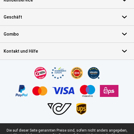
Kundenservice
Geschäft
Gomibo
Kontakt und Hilfe
Zertifikate, Zahlungsmittel, Lieferdienstpartner
Juristische Fußzeile
Die auf dieser Seite genannten Preise sind, sofern nicht anders angegeben,