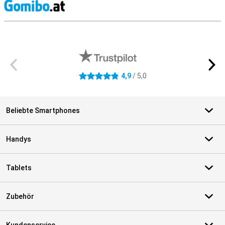
S
Externe Shopbewertungen
4,9
/ 5,0
4.9 Sterne
Beliebte Smartphones
Handys
Tablets
Zubehör