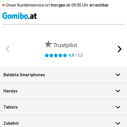
Unser Kundenservice ist
morgen
ab 09.00 Uhr
erreichbar
S
Externe Shopbewertungen
4,9
/ 5,0
4.9 Sterne
Beliebte Smartphones
Handys
Tablets
Zubehör