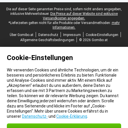
Juristische Fußzeile
Die auf dieser Seite genannten Preise sind, sofern nicht anders angegeben,
inklusive Mehrwertsteuer.
Die Preise auf dieser Website sind exklusive
Versandkosten angegeben.
*Lieferzeiten gelten nicht für alle Produkte oder Versandmethoden:
mehr
Informationen.
Über Gomibo.at
Datenschutz
Impressum
Cookie-Einstellungen
Allgemeine Geschäftsbedingungen
© 2026 Gomibo.at
Cookie-Einstellungen
Wir verwenden Cookies und ähnliche Technologien, um dir ein
besseres und persönlicheres Erlebnis zu bieten. Funktionale
und Analyse-Cookies sind immer aktiv. Mit einem Klick auf
„Akzeptieren“ erlaubst du uns außerdem, deine Daten zu
erfassen und sie mit 3 Partnern zu Marketingzwecken zu
teilen. So können wir dir relevante Werbung zeigen. Du kannst
deine Einwilligung jederzeit widerrufen oder ändern. Scrolle
dazu ans Seitenende und klicke im Footer auf „Cookie-
Einstellungen“. Mehr über unsere Cookies erfährst du in
unserer
Datenschutz-
und
Cookie-Erklärung
.