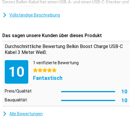
Dieses Belkin-Kabel hat einen USB-A- und einen USB-C-Stecker und
hält über 8.000 Biegungen aus.
Dieses USB-C-Kabel wird zum Aufladen deines Geräts und zur
Vollständige Beschreibung
Datenübertragung zwischen deinem Computer und deinem Handy
oder Tablet verwendet. Das Ladekabel ist drei Meter lang: So
musst Du nicht in der Nähe deiner Steckdose sein, wenn Du dein
Das sagen unsere Kunden über dieses Produkt
Gerät während des Ladens benutzen willst.
Durchschnittliche Bewertung Belkin Boost Charge USB-C
Kabel 3 Meter Weiß:
1 verifizierte Bewertung
10
5 Sterne
Fantastisch
10
Preis/Qualität:
10
Bauqualität:
Alle Bewertungen