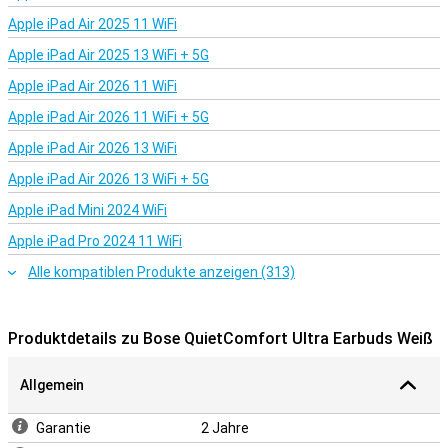
lange. Bei eingeschalteter aktiver Geräuschunterdrückung halten
die Ohrhörer bis zu 6 Stunden. Mit dem Hartschalenetui beträgt die
Apple iPad Air 2025 11 WiFi
Akkulaufzeit sogar 24 Stunden!
Apple iPad Air 2025 13 WiFi + 5G
Apple iPad Air 2026 11 WiFi
Apple iPad Air 2026 11 WiFi + 5G
Apple iPad Air 2026 13 WiFi
Apple iPad Air 2026 13 WiFi + 5G
Apple iPad Mini 2024 WiFi
Apple iPad Pro 2024 11 WiFi
Alle kompatiblen Produkte anzeigen (313)
Produktdetails zu Bose QuietComfort Ultra Earbuds Weiß
Allgemein
Garantie
2 Jahre