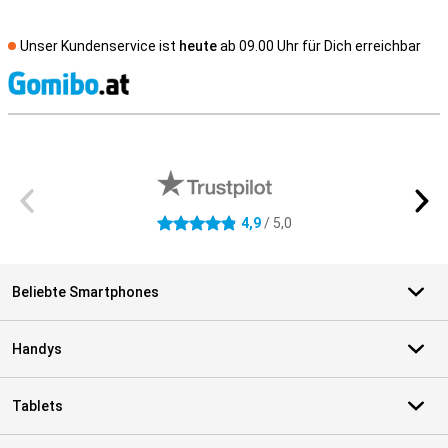
Unser Kundenservice ist
heute
ab 09.00 Uhr für Dich erreichbar
S
Externe Shopbewertungen
4,9
/ 5,0
4.9 Sterne
Beliebte Smartphones
Handys
Tablets