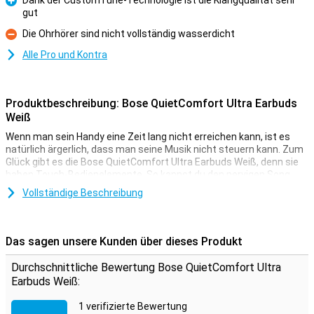
Dank der CustomTune-Technologie ist die Klangqualität sehr
gut
Pro
Die Ohrhörer sind nicht vollständig wasserdicht
Kontra
Alle Pro und Kontra
Produktbeschreibung: Bose QuietComfort Ultra Earbuds
Weiß
Wenn man sein Handy eine Zeit lang nicht erreichen kann, ist es
natürlich ärgerlich, dass man seine Musik nicht steuern kann. Zum
Glück gibt es die Bose QuietComfort Ultra Earbuds Weiß, denn sie
haben Touch-Bedienelemente. So kannst du den nervigen Song
immer noch vorspulen. Wenn Sie auf der Suche nach neuen
Vollständige Beschreibung
Ohrhörern sind, mit denen Sie freihändig telefonieren können, sind
die Bose QuietComfort Ultra Earbuds Weiß genau das Richtige für
Sie. Bose hat ein eingebautes Mikrofon, mit dem Sie während eines
Telefonats deutlich zu hören sind.
Das sagen unsere Kunden über dieses Produkt
Kommt mit einem geeigneten Aufbewahrungsort
Durchschnittliche Bewertung Bose QuietComfort Ultra
Geschenk.
Earbuds Weiß:
Es ist immer schön, wenn man bei einer Bestellung etwas
1 verifizierte Bewertung
kostenlos dazu bekommt, vor allem, wenn es auch noch nützlich