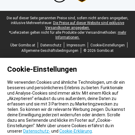
Juristische Fußzeile
Die auf dieser Seite genannten Preise sind, sofern nicht anders angegeben,
inklusive Mehrwertsteuer.
Die Preise auf dieser Website sind exklusive
Versandkosten angegeben.
*Lieferzeiten gelten nicht für alle Produkte oder Versandmethoden:
mehr
Informationen.
Über Gomibo.at
Datenschutz
Impressum
Cookie-Einstellungen
Allgemeine Geschäftsbedingungen
© 2026 Gomibo.at
Cookie-Einstellungen
Wir verwenden Cookies und ähnliche Technologien, um dir ein
besseres und persönlicheres Erlebnis zu bieten. Funktionale
und Analyse-Cookies sind immer aktiv. Mit einem Klick auf
„Akzeptieren“ erlaubst du uns außerdem, deine Daten zu
erfassen und sie mit 3 Partnern zu Marketingzwecken zu
teilen. So können wir dir relevante Werbung zeigen. Du kannst
deine Einwilligung jederzeit widerrufen oder ändern. Scrolle
dazu ans Seitenende und klicke im Footer auf „Cookie-
Einstellungen“. Mehr über unsere Cookies erfährst du in
unserer
Datenschutz-
und
Cookie-Erklärung
.