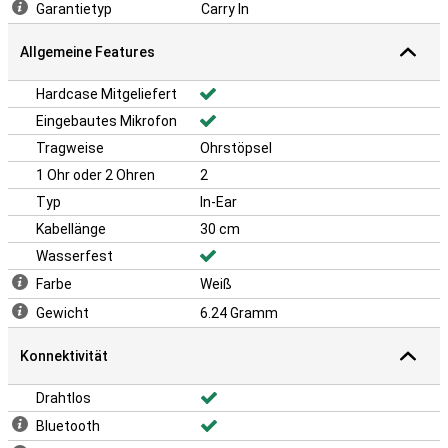
Garantietyp
Carry In
Allgemeine Features
Hardcase Mitgeliefert
Eingebautes Mikrofon
Tragweise
Ohrstöpsel
1 Ohr oder 2 Ohren
2
Typ
In-Ear
Kabellänge
30 cm
Wasserfest
Farbe
Weiß
Gewicht
6.24 Gramm
Konnektivität
Drahtlos
Bluetooth