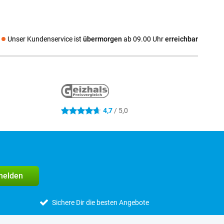
Unser Kundenservice ist
übermorgen
ab 09.00 Uhr
erreichbar
l media
4,7
/ 5,0
4.7 Sterne
melden
Sichere Dir die besten Angebote