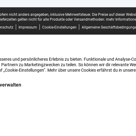
sofern nicht anders angegeben, inklusive Mehrwertsteuer.
Die Preise auf dieser Webs
ieferzeiten gelten nicht für alle Produkte oder Versandmethoden:
mehr Informatione
enschutz
Impressum
Cookie-Einstellungen
Allgemeine Geschäftsbedingung
seres und persönlicheres Erlebnis zu bieten. Funktionale und Analyse-Coo
 Partnern zu Marketingzwecken zu teilen. So können wir dir relevante Wer
uf „Cookie-Einstellungen“. Mehr über unsere Cookies erfährst du in unser
 verwalten