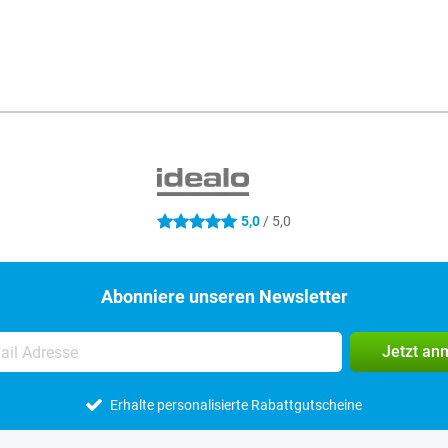
Socia
5,0
/ 5,0
5 Sterne
Abonniere unseren Newsletter
Jetzt an
Erhalte personalisierte Rabattgutscheine