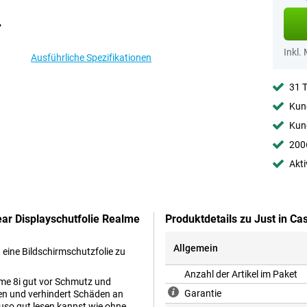
Inkl.
Ausführliche Spezifikationen
31 
Kund
Kund
2006
Akti
ear Displayschutfolie Realme
Produktdetails zu Just in Ca
Allgemein
 eine Bildschirmschutzfolie zu
Anzahl der Artikel im Paket
lme 8i gut vor Schmutz und
Garantie
en und verhindert Schäden an
uso gut lesen kannst wie ohne