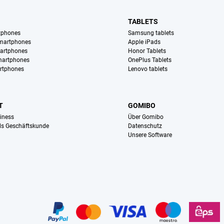
TABLETS
tphones
Samsung tablets
martphones
Apple iPads
artphones
Honor Tablets
martphones
OnePlus Tablets
rtphones
Lenovo tablets
T
GOMIBO
iness
Über Gomibo
ls Geschäftskunde
Datenschutz
Unsere Software