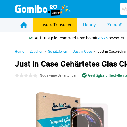
Unsere Topseller
Handy
Zubehör
Auf Trustpilot.com wird Gomibo mit
4.9/5
bewertet
Home
Zubehör
Schutzfolien
Just-in-Case
Just in Case Gehärt
Just in Case Gehärtetes Glas Cl
Verfügbar:
Bestelle v
0 Sterne
Noch keine Bewertungen