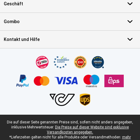
Geschäft
Gomibo
Kontakt und Hilfe
Zertifikate, Zahlungsmittel, Lieferdienstpartner
Juristische Fußzeile
Die auf dieser Seite genannten Preise sind, sofern nicht anders angegeben,
inklusive Mehrwertsteuer.
Die Preise auf dieser Website sind exklusive
Versandkosten angegeben.
*Lieferzeiten gelten nicht für alle Produkte oder Versandmethoden:
mehr