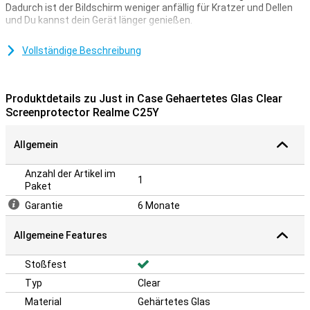
Dadurch ist der Bildschirm weniger anfällig für Kratzer und Dellen
und Du kannst dein Gerät länger genießen.
Du suchst nach dem besten Schutz für das Display deines ? Dann
wähle einen Screenprotector aus Glas. Glas ist von Natur aus
Vollständige Beschreibung
stärker als Kunststoff und bietet nicht nur Schutz vor Kratzern,
sondern auch vor Rissen. Deshalb ist eine Glasschutzfolie in der
Regel teurer als eine Kunststoffschutzfolie. Sorge dafür, dass Du
Produktdetails zu Just in Case Gehaertetes Glas Clear
deinen Bildschirm genauso gut lesen kannst wie ohne
Screenprotector Realme C25Y
Bildschirmschutzfolie. Dieser Screenprotector ist zu 100%
transparent, sodass Du ihn nicht einmal bemerken wirst.
Allgemein
Anzahl der Artikel im
1
Paket
Garantie
6 Monate
Allgemeine Features
Stoßfest
Typ
Clear
Material
Gehärtetes Glas