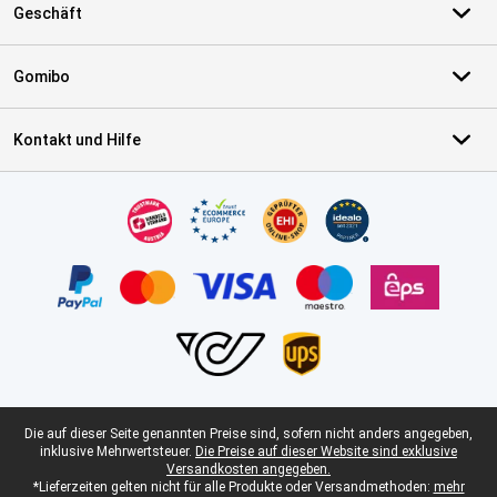
Geschäft
Gomibo
Kontakt und Hilfe
Zertifikate, Zahlungsmittel, Lieferdienstpartner
Juristische Fußzeile
Die auf dieser Seite genannten Preise sind, sofern nicht anders angegeben,
inklusive Mehrwertsteuer.
Die Preise auf dieser Website sind exklusive
Versandkosten angegeben.
*Lieferzeiten gelten nicht für alle Produkte oder Versandmethoden:
mehr