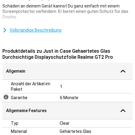
Schäden an deinem Gerät kannst Du ganz einfach mit einem
Screenprotector verhindern. Er bietet einen guten Schutz für das
Display.
Diese Just In Case Gehärtetes Glass Clear Displayschutzfolie
Realme Gt2 Pro aus gehärtetem Glas ist eine dünne Glasschicht,
Vollständige Beschreibung
die deinen Bildschirm optimal vor Sturzschäden schützt!
Außerdem ist das Glas auf deinem Bildschirm fast unsichtbar.Eine
Schutzschicht ist ideal, wenn Du dein Smartphone vor Kratzern
Produktdetails zu Just in Case Gehaertetes Glas
schützen willst. Kratzer treffen auf die Schutzfolie und nicht auf
Durchsichtige Displayschutzfolie Realme GT2 Pro
das Display deines Geräts selbst. So bleibt dein Gerät schön und
kratzfrei.
Allgemein
Anzahl der Artikel im
1
Paket
Garantie
6 Monate
Allgemeine Features
Typ
Clear
Material
Gehärtetes Glas