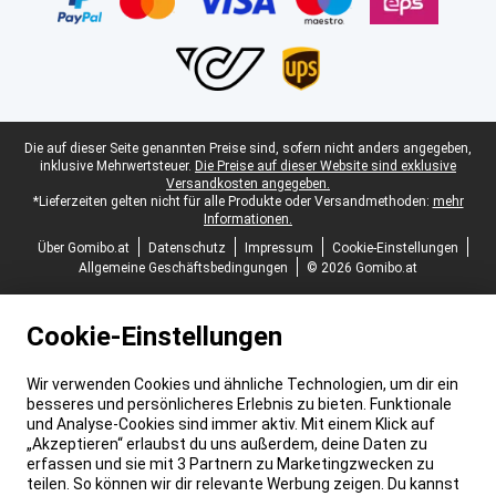
Juristische Fußzeile
Die auf dieser Seite genannten Preise sind, sofern nicht anders angegeben,
inklusive Mehrwertsteuer.
Die Preise auf dieser Website sind exklusive
Versandkosten angegeben.
*Lieferzeiten gelten nicht für alle Produkte oder Versandmethoden:
mehr
Informationen.
Über Gomibo.at
Datenschutz
Impressum
Cookie-Einstellungen
Allgemeine Geschäftsbedingungen
© 2026 Gomibo.at
Cookie-Einstellungen
Wir verwenden Cookies und ähnliche Technologien, um dir ein
besseres und persönlicheres Erlebnis zu bieten. Funktionale
und Analyse-Cookies sind immer aktiv. Mit einem Klick auf
„Akzeptieren“ erlaubst du uns außerdem, deine Daten zu
erfassen und sie mit 3 Partnern zu Marketingzwecken zu
teilen. So können wir dir relevante Werbung zeigen. Du kannst