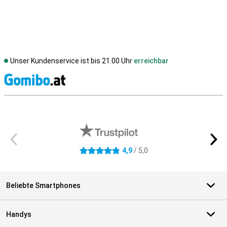
Unser Kundenservice ist bis 21.00 Uhr
erreichbar
S
Externe Shopbewertungen
4,9
/ 5,0
4.9 Sterne
Beliebte Smartphones
Handys