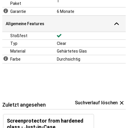
1
Paket
Garantie
6 Monate
Allgemeine Features
Stoßfest
Typ
Clear
Material
Gehärtetes Glas
Farbe
Durchsichtig
Suchverlauf löschen
Zuletzt angesehen
Screenprotector from hardened
glass - Just-in-Case