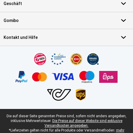
Geschäft
Gomibo
Kontakt und Hilfe
Zertifikate, Zahlungsmittel, Lieferdienstpartner
Juristische Fußzeile
Die auf dieser Seite genannten Preise sind, sofern nicht anders angegeben,
inklusive Mehrwertsteuer.
Die Preise auf dieser Website sind exklusive
Versandkosten angegeben.
*Lieferzeiten gelten nicht für alle Produkte oder Versandmethoden:
mehr