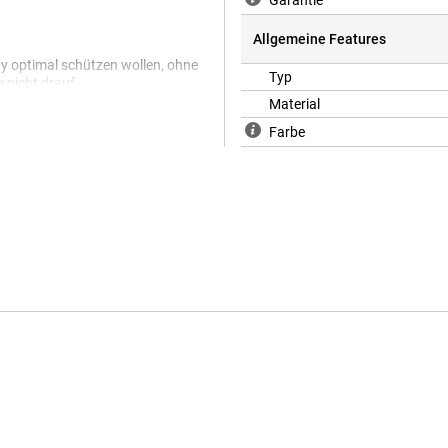
Garantie
Allgemeine Features
ndy optimal schützen wollen, ohne
Typ
e nicht drauf.
Material
Farbe