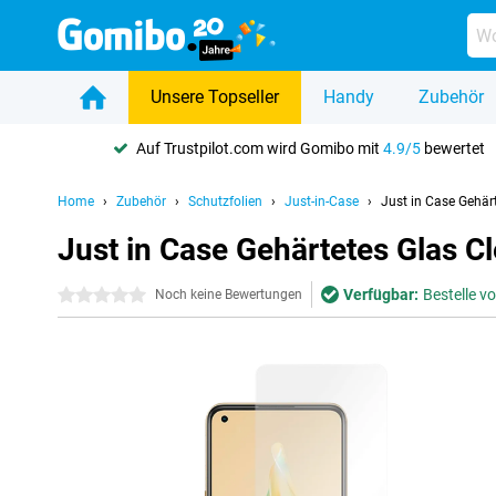
Unsere Topseller
Handy
Zubehör
Auf Trustpilot.com wird Gomibo mit
4.9/5
bewertet
Home
Zubehör
Schutzfolien
Just-in-Case
Just in Case Gehär
Just in Case Gehärtetes Glas C
Verfügbar:
Bestelle v
0 Sterne
Noch keine Bewertungen