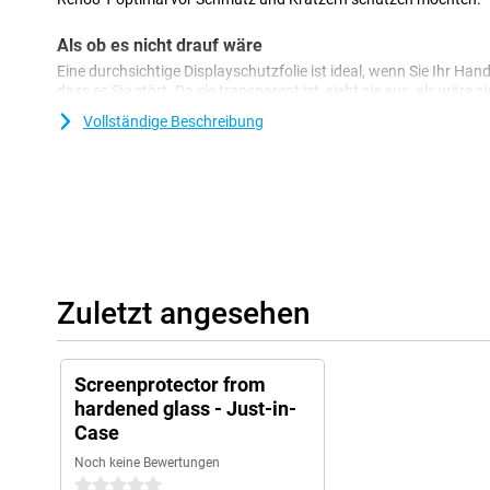
Als ob es nicht drauf wäre
Eine durchsichtige Displayschutzfolie ist ideal, wenn Sie Ihr Ha
dass es Sie stört. Da sie transparent ist, sieht sie aus, als wäre si
Vollständige Beschreibung
Zuletzt angesehen
Screenprotector from
hardened glass - Just-in-
Case
Noch keine Bewertungen
0 Sterne