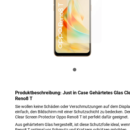
Produktbeschreibung: Just in Case Gehärtetes Glas Cl
Reno8 T
Sie wollen keine Schäden oder Verschmutzungen auf dem Display 
einfach, den Bildschirm mit einer Schutzschicht zu bedecken. D
Clear Screen Protector Oppo Reno8 T ist perfekt dafür geeignet.
Aus gehärtetem Glas hergestellt, ist diese Schutzfolie ideal, wen
Reno8 T optimal vor Schmutz und Kratzern schützen möchten.