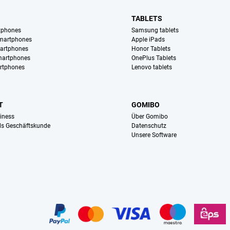
TABLETS
tphones
Samsung tablets
martphones
Apple iPads
artphones
Honor Tablets
martphones
OnePlus Tablets
rtphones
Lenovo tablets
T
GOMIBO
iness
Über Gomibo
ls Geschäftskunde
Datenschutz
Unsere Software