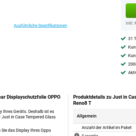
Inkl.
Ausführliche Spezifikationen
31 
Kund
Kund
2006
Akti
ear Displayschutzfolie OPPO
Produktdetails zu Just in Ca
Reno8 T
Ihres Geräts. Deshalb ist es
Allgemein
er Just in Case Tempered Glass
Anzahl der Artikel im Paket
n Sie das Display Ihres Oppo