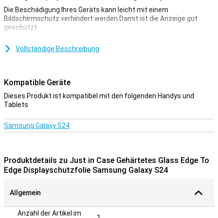
Die Beschädigung Ihres Geräts kann leicht mit einem
Bildschirmschutz verhindert werden.Damit ist die Anzeige gut
geschützt.
Aufgrund des transparenten Bildschirmschutzes müssen Sie
nichts übergeben.Auf diese Weise bleibt der Bildschirm immer
Vollständige Beschreibung
noch so reaktionsschnell, wenn Sie darauf klicken.
Decken Sie die gesamte Front ab
Kompatible Geräte
Wenn Sie einen Edge-to-Edge-Bildschirmschutz auswählen,
Dieses Produkt ist kompatibel mit den folgenden Handys und
nehmen Sie sofort alle Kanten des Geräts an.Im Gegensatz zu
Tablets
Bildschirmschutz, die nur den Touchscreen abdecken, stellen Sie
nun sicher, dass die gesamte Front geschützt ist.
Samsung Galaxy S24
Produktdetails zu Just in Case Gehärtetes Glass Edge To
Edge Displayschutzfolie Samsung Galaxy S24
Allgemein
Anzahl der Artikel im
1