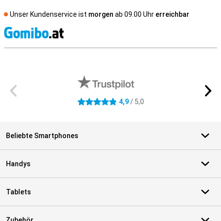
Unser Kundenservice ist
morgen
ab 09.00 Uhr
erreichbar
S
Externe Shopbewertungen
4,9
/ 5,0
4.9 Sterne
Beliebte Smartphones
Handys
Tablets
Zubehör