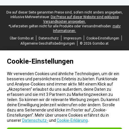
Juristische Fußzeile
Die auf dieser Seite genannten Preise sind, sofern nicht anders angegeben,
inklusive Mehrwertsteuer.
Die Preise auf dieser Website sind exklusive
Versandkosten angegeben.
*Lieferzeiten gelten nicht für alle Produkte oder Versandmethoden:
mehr
Informationen.
Über Gomibo.at
Datenschutz
Impressum
Cookie-Einstellungen
Allgemeine Geschäftsbedingungen
© 2026 Gomibo.at
Cookie-Einstellungen
Wir verwenden Cookies und ähnliche Technologien, um dir ein
besseres und persönlicheres Erlebnis zu bieten. Funktionale
und Analyse-Cookies sind immer aktiv. Mit einem Klick auf
„Akzeptieren“ erlaubst du uns außerdem, deine Daten zu
erfassen und sie mit 3 Partnern zu Marketingzwecken zu
teilen. So können wir dir relevante Werbung zeigen. Du kannst
deine Einwilligung jederzeit widerrufen oder ändern. Scrolle
dazu ans Seitenende und klicke im Footer auf „Cookie-
Einstellungen“. Mehr über unsere Cookies erfährst du in
unserer
Datenschutz-
und
Cookie-Erklärung
.