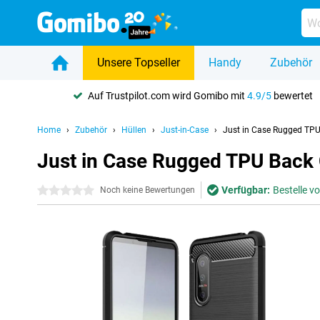
Unsere Topseller
Handy
Zubehör
Auf Trustpilot.com wird Gomibo mit
4.9/5
bewertet
Home
Zubehör
Hüllen
Just-in-Case
Just in Case Rugged TPU
Just in Case Rugged TPU Back 
Verfügbar:
Bestelle v
0 Sterne
Noch keine Bewertungen