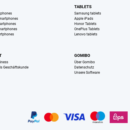
TABLETS
tphones
Samsung tablets
martphones
Apple iPads
artphones
Honor Tablets
martphones
OnePlus Tablets
rtphones
Lenovo tablets
T
GOMIBO
iness
Über Gomibo
ls Geschäftskunde
Datenschutz
Unsere Software