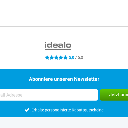
S
5,0
/ 5,0
5 Sterne
Abonniere unseren Newsletter
Jetzt an
Erhalte personalisierte Rabattgutscheine