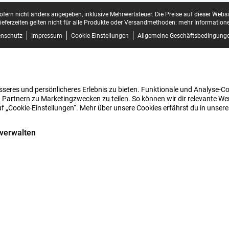
sofern nicht anders angegeben, inklusive Mehrwertsteuer.
Die Preise auf dieser Webs
ieferzeiten gelten nicht für alle Produkte oder Versandmethoden:
mehr Informatione
enschutz
Impressum
Cookie-Einstellungen
Allgemeine Geschäftsbedingung
seres und persönlicheres Erlebnis zu bieten. Funktionale und Analyse-Coo
 Partnern zu Marketingzwecken zu teilen. So können wir dir relevante Wer
uf „Cookie-Einstellungen“. Mehr über unsere Cookies erfährst du in unser
 verwalten