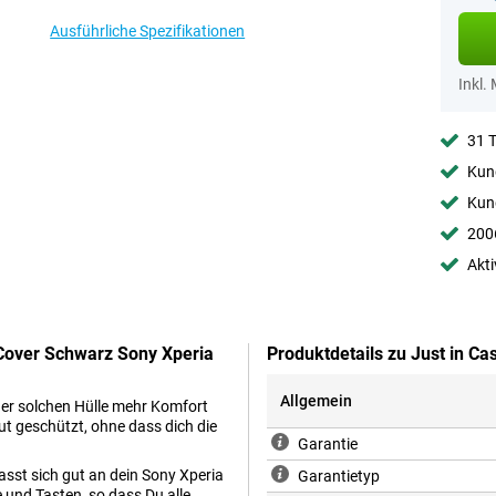
Ausführliche Spezifikationen
Inkl.
31 
Kund
Kund
2006
Akti
Cover Schwarz Sony Xperia
Produktdetails zu Just in C
Allgemein
iner solchen Hülle mehr Komfort
gut geschützt, ohne dass dich die
Garantie
passt sich gut an dein Sony Xperia
Garantietyp
 und Tasten, so dass Du alle