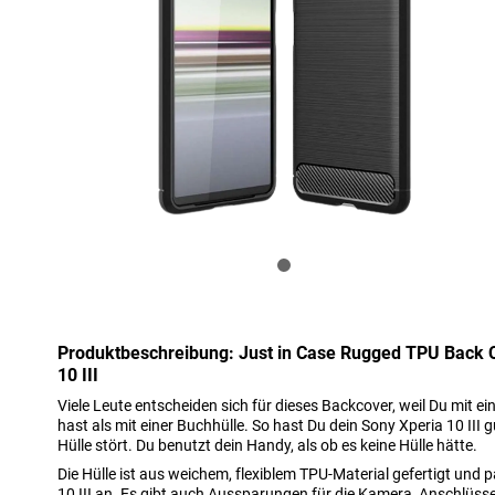
Produktbeschreibung: Just in Case Rugged TPU Back 
10 III
Viele Leute entscheiden sich für dieses Backcover, weil Du mit e
hast als mit einer Buchhülle. So hast Du dein Sony Xperia 10 III 
Hülle stört. Du benutzt dein Handy, als ob es keine Hülle hätte.
Die Hülle ist aus weichem, flexiblem TPU-Material gefertigt und 
10 III an. Es gibt auch Aussparungen für die Kamera, Anschlüsse