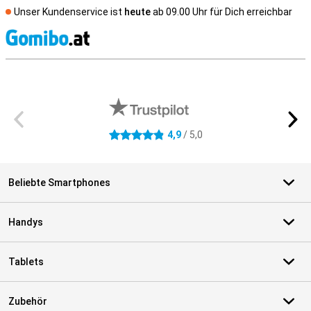
Unser Kundenservice ist
heute
ab 09.00 Uhr für Dich erreichbar
S
Externe Shopbewertungen
4,9
/ 5,0
4.9 Sterne
Beliebte Smartphones
Handys
Tablets
Zubehör