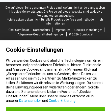
Juristische Fußzeile
Die auf dieser Seite genannten Preise sind, sofern nicht anders angegeben,
inklusive Mehrwertsteuer.
Die Preise auf dieser Website sind exklusive
Versandkosten angegeben.
*Lieferzeiten gelten nicht für alle Produkte oder Versandmethoden:
mehr
Informationen.
Über Gomibo.at
Datenschutz
Impressum
Cookie-Einstellungen
Allgemeine Geschäftsbedingungen
© 2026 Gomibo.at
Cookie-Einstellungen
Wir verwenden Cookies und ähnliche Technologien, um dir ein
besseres und persönlicheres Erlebnis zu bieten. Funktionale
und Analyse-Cookies sind immer aktiv. Mit einem Klick auf
„Akzeptieren“ erlaubst du uns außerdem, deine Daten zu
erfassen und sie mit 3 Partnern zu Marketingzwecken zu
teilen. So können wir dir relevante Werbung zeigen. Du kannst
deine Einwilligung jederzeit widerrufen oder ändern. Scrolle
dazu ans Seitenende und klicke im Footer auf „Cookie-
Einstellungen“. Mehr über unsere Cookies erfährst du in
unserer
Datenschutz-
und
Cookie-Erklärung
.