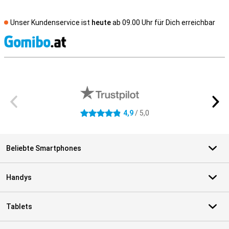
Unser Kundenservice ist
heute
ab 09.00 Uhr für Dich erreichbar
S
Externe Shopbewertungen
4,9
/ 5,0
4.9 Sterne
Beliebte Smartphones
Handys
Tablets