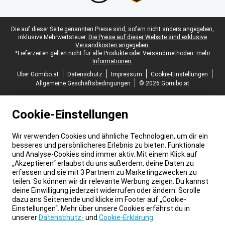
Juristische Fußzeile
Die auf dieser Seite genannten Preise sind, sofern nicht anders angegeben,
inklusive Mehrwertsteuer.
Die Preise auf dieser Website sind exklusive
Versandkosten angegeben.
*Lieferzeiten gelten nicht für alle Produkte oder Versandmethoden:
mehr
Informationen.
Über Gomibo.at
Datenschutz
Impressum
Cookie-Einstellungen
Allgemeine Geschäftsbedingungen
© 2026 Gomibo.at
Cookie-Einstellungen
Wir verwenden Cookies und ähnliche Technologien, um dir ein
besseres und persönlicheres Erlebnis zu bieten. Funktionale
und Analyse-Cookies sind immer aktiv. Mit einem Klick auf
„Akzeptieren“ erlaubst du uns außerdem, deine Daten zu
erfassen und sie mit 3 Partnern zu Marketingzwecken zu
teilen. So können wir dir relevante Werbung zeigen. Du kannst
deine Einwilligung jederzeit widerrufen oder ändern. Scrolle
dazu ans Seitenende und klicke im Footer auf „Cookie-
Einstellungen“. Mehr über unsere Cookies erfährst du in
unserer
Datenschutz-
und
Cookie-Erklärung
.