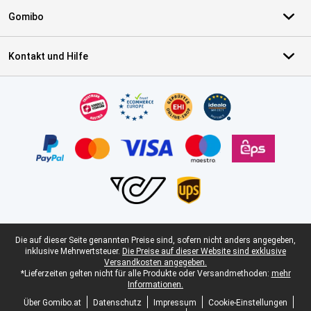
Gomibo
Kontakt und Hilfe
Zertifikate, Zahlungsmittel, Lieferdienstpartner
Juristische Fußzeile
Die auf dieser Seite genannten Preise sind, sofern nicht anders angegeben,
inklusive Mehrwertsteuer.
Die Preise auf dieser Website sind exklusive
Versandkosten angegeben.
*Lieferzeiten gelten nicht für alle Produkte oder Versandmethoden:
mehr
Informationen.
Über Gomibo.at
Datenschutz
Impressum
Cookie-Einstellungen