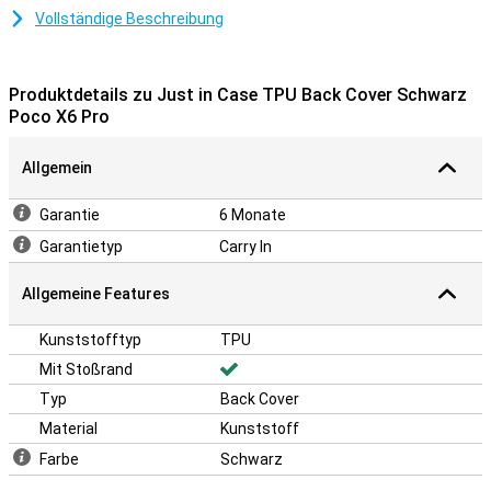
wie möglich hält.
Vollständige Beschreibung
Eine robuste Hülle zu einem guten Preis
Da die Hülle aus Kunststoff gefertigt ist, bietet sie optimalen
Produktdetails zu Just in Case TPU Back Cover Schwarz
Schutz für Ihr Gerät. Hinzu kommt, dass Kunststoffhüllen oft nicht
Poco X6 Pro
so teuer sind wie andere Hüllen.
Allgemein
Garantie
6 Monate
Garantietyp
Carry In
Allgemeine Features
Kunststofftyp
TPU
Mit Stoßrand
Typ
Back Cover
Material
Kunststoff
Farbe
Schwarz