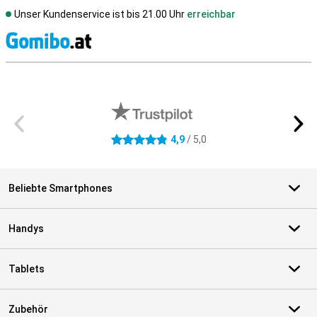
Unser Kundenservice ist bis 21.00 Uhr
erreichbar
S
Externe Shopbewertungen
4,9
/ 5,0
4.9 Sterne
Beliebte Smartphones
Handys
Tablets
Zubehör