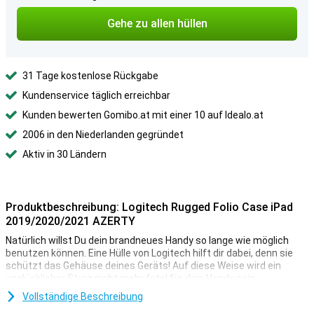
Gehe zu allen hüllen
31 Tage kostenlose Rückgabe
Kundenservice täglich erreichbar
Kunden bewerten Gomibo.at mit einer 10 auf Idealo.at
2006 in den Niederlanden gegründet
Aktiv in 30 Ländern
Produktbeschreibung: Logitech Rugged Folio Case iPad
2019/2020/2021 AZERTY
Natürlich willst Du dein brandneues Handy so lange wie möglich
benutzen können. Eine Hülle von Logitech hilft dir dabei, denn sie
schützt das Gehäuse deines Geräts! Auf diese Weise wird ein
unglücklicher Sturz nicht mehr fatal für dein Handy sein.
Jeder lässt sein Handy hin und wieder fallen, was natürlich sehr
Vollständige Beschreibung
ärgerlich ist. Aber mit dieser Hülle aus Kunststoff sorgst Du dafür,