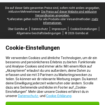
Juristische Fußzeile
Die auf dieser Seite genannten Preise sind, sofern nicht anders angegeben,
inklusive Mehrwertsteuer.
Die Preise auf dieser Website sind exklusive
Versandkosten angegeben.
*Lieferzeiten gelten nicht für alle Produkte oder Versandmethoden:
mehr
Informationen.
Über Gomibo.at
Datenschutz
Impressum
Cookie-Einstellungen
Allgemeine Geschäftsbedingungen
© 2026 Gomibo.at
Cookie-Einstellungen
Wir verwenden Cookies und ähnliche Technologien, um dir ein
besseres und persönlicheres Erlebnis zu bieten. Funktionale
und Analyse-Cookies sind immer aktiv. Mit einem Klick auf
„Akzeptieren“ erlaubst du uns außerdem, deine Daten zu
erfassen und sie mit 3 Partnern zu Marketingzwecken zu
teilen. So können wir dir relevante Werbung zeigen. Du kannst
deine Einwilligung jederzeit widerrufen oder ändern. Scrolle
dazu ans Seitenende und klicke im Footer auf „Cookie-
Einstellungen“. Mehr über unsere Cookies erfährst du in
unserer
Datenschutz-
und
Cookie-Erklärung
.