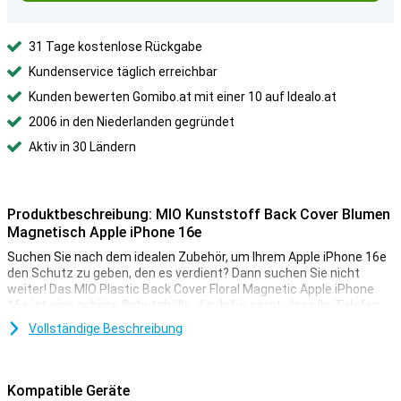
31 Tage kostenlose Rückgabe
Kundenservice täglich erreichbar
Kunden bewerten Gomibo.at mit einer 10 auf Idealo.at
2006 in den Niederlanden gegründet
Aktiv in 30 Ländern
Produktbeschreibung: MIO Kunststoff Back Cover Blumen
Magnetisch Apple iPhone 16e
Suchen Sie nach dem idealen Zubehör, um Ihrem Apple iPhone 16e
den Schutz zu geben, den es verdient? Dann suchen Sie nicht
weiter! Das MIO Plastic Back Cover Floral Magnetic Apple iPhone
16e ist eine schöne Schutzhülle, die dafür sorgt, dass Ihr Telefon
so lange wie möglich hält. Diese robuste Rückabdeckung besteht
Vollständige Beschreibung
aus Polycarbonat und ist mit MagSafe-Zubehör kompatibel.
Darüber hinaus verfügt sie über ein stilvolles Blumenmuster, das Ihr
Gerät wirklich hervorstechen lässt.
Kompatible Geräte