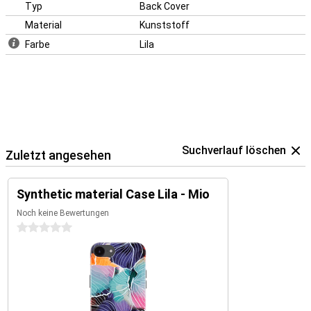
Handy gut aussieht. Diese MIO-Hintergrundabdeckung zeigt daher
Typ
Back Cover
ein stilvolles Blumenmuster in sanften, farbenfrohen Tönen. Das
Material
Kunststoff
Design verleiht Ihrem iPhone 16e einen frischen und fröhlichen
Look.
Farbe
Lila
Suchverlauf löschen
Zuletzt angesehen
Synthetic material Case Lila - Mio
Noch keine Bewertungen
0 Sterne