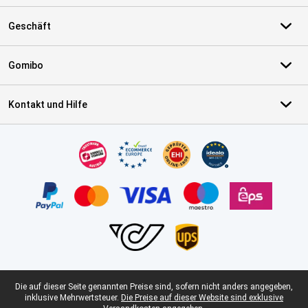
Geschäft
Gomibo
Kontakt und Hilfe
Zertifikate, Zahlungsmittel, Lieferdienstpartner
Juristische Fußzeile
Die auf dieser Seite genannten Preise sind, sofern nicht anders angegeben,
inklusive Mehrwertsteuer.
Die Preise auf dieser Website sind exklusive