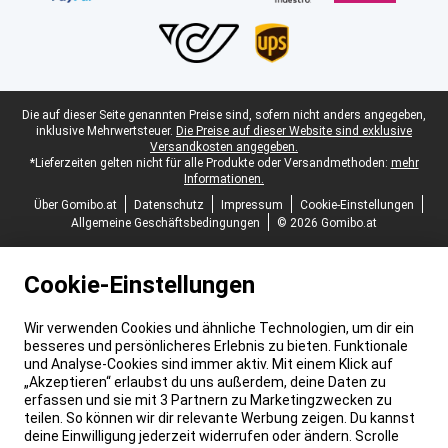
Juristische Fußzeile
Die auf dieser Seite genannten Preise sind, sofern nicht anders angegeben,
inklusive Mehrwertsteuer.
Die Preise auf dieser Website sind exklusive
Versandkosten angegeben.
*Lieferzeiten gelten nicht für alle Produkte oder Versandmethoden:
mehr
Informationen.
Über Gomibo.at
Datenschutz
Impressum
Cookie-Einstellungen
Allgemeine Geschäftsbedingungen
© 2026 Gomibo.at
Cookie-Einstellungen
Wir verwenden Cookies und ähnliche Technologien, um dir ein
besseres und persönlicheres Erlebnis zu bieten. Funktionale
und Analyse-Cookies sind immer aktiv. Mit einem Klick auf
„Akzeptieren“ erlaubst du uns außerdem, deine Daten zu
erfassen und sie mit 3 Partnern zu Marketingzwecken zu
teilen. So können wir dir relevante Werbung zeigen. Du kannst
deine Einwilligung jederzeit widerrufen oder ändern. Scrolle