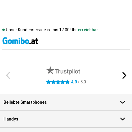
Unser Kundenservice ist bis 17.00 Uhr
erreichbar
S
Externe Shopbewertungen
4,9
/ 5,0
4.9 Sterne
Beliebte Smartphones
Handys